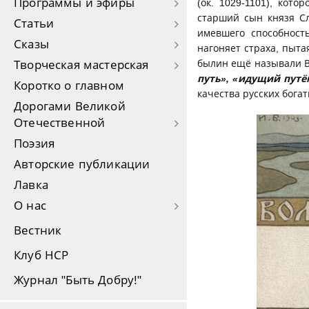
Программы и эфиры
(ок. 1029-1101), кот
старший сын князя Сл
Статьи
имевшего способност
Сказы
нагоняет страха, пыта
былин ещё называли В
Творческая мастерская
путь», «идущий путё
Коротко о главном
качества русских бога
Дорогами Великой
Отечественной
Поэзия
Авторские публикации
Лавка
О нас
Вестник
Клуб НСР
Журнал "Быть Добру!"