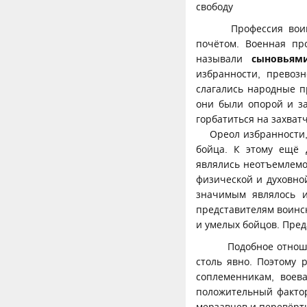
свободу
Профессия воин
почётом. Военная пр
называли
сыновьям
избранности, превоз
слагались народные п
они были опорой и за
горбатиться на захватч
Ореол избранности, у
бойца. К этому ещё 
являлись неотъемлемо
физической и духовно
значимым являлось и
представителям воинск
и умелых бойцов. Пред
Подобное отношен
столь явно. Поэтому 
соплеменникам, воев
положительный фактор