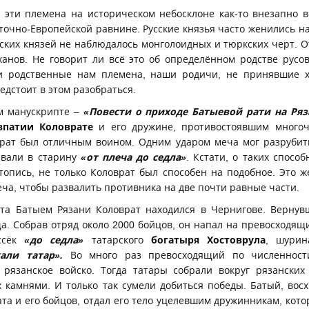
эти племена на историческом небосклоне как-то внезапно 
точно-Европейской равнине. Русские князья часто женились н
сских князей не наблюдалось монголоидных и тюркских черт. О
ханов. Не говорит ли всё это об определённом родстве русо
и родственные нам племена, наши родичи, не принявшие х
едстоит в этом разобраться.
м манускрипте –
«Повести о приходе Батыевой рати на Ря
впатии Коловрате
и его дружине, противостоявшим многоч
врат был отличным воином. Одним ударом меча мог разрубит
ивали в старину
«от плеча до седла»
. Кстати, о таких способ
топись, не только Коловрат был способен на подобное. Это ж
еча, чтобы развалить противника на две почти равные части.
а Батыем Рязани Коловрат находился в Чернигове. Вернув
. Собрав отряд около 2000 бойцов, он напал на превосходящи
ссёк
«до седла»
татарского
богатыря Хостоврула
, шури
али татар».
Во много раз превосходящий по численност
 рязанское войско. Тогда татары собрали вокруг рязанских
х камнями. И только так сумели добиться победы. Батый, во
ата и его бойцов, отдал его тело уцелевшим дружинникам, кот