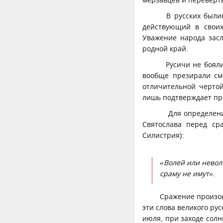
мерзавцев и перевёрт
В русских былин
действующий в своих
Уважение народа зас
родной край.
Русичи не боялис
вообще презирали сме
отличительной чертой
лишь подтверждает пр
Для определения 
Святослава перед ср
Силистрия):
«Волей или невол
сраму не имут».
Сражение произош
эти слова великого ру
июля, при заходе солн