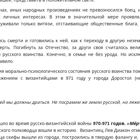
ышей, представить в положительном свете.
ах, иных народных произведениях не превозносился боец, 
 личных интересах. В этом в значительной мере проявлял
луживали только витязи, отстаивающие общественные блага
ь смерти и готовились к ней, как к переходу в другую нез
рть. Погибнуть за Отечество, за други своя считалось вел
 русского воинства. Конечно, в семье не без урода. Но исклю
авило.
морально-психологического состояния русского воинства пок
ажением с византийцами в 971 году у города Доростол (н
ей мы должны драться. Не посрамим же земли русской, но ляже
ло во время русско-византийской войны
970-971 годов.
«Мёр
сского полководца вошли в историю. Византиец Лев Диакон отме
ца скифы вышли из города, построились в твердую фалангу и,