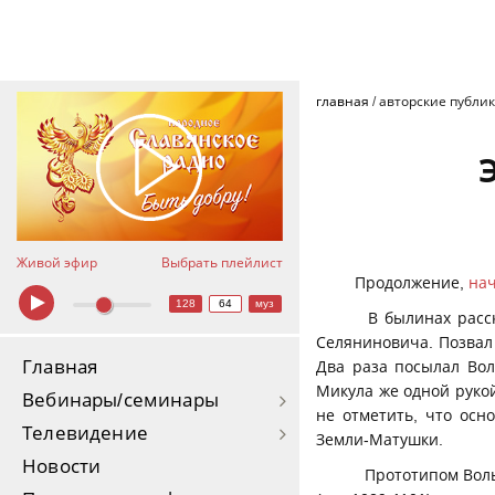
главная
/
авторские публи
Живой эфир
Выбрать плейлист
Продолжение,
нач
128
64
муз
В былинах расска
Селяниновича. Позвал 
Главная
Два раза посылал Вол
Микула же одной рукой
Вебинары/семинары
не отметить, что осн
Телевидение
Земли-Матушки.
Новости
Прототипом Вольг