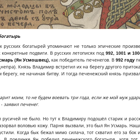
атырь
 русских богатырей упоминают не только эпические произве
 конкретные подвиги. В русских летописях под
992, 1001 и 10
смарь (Ян Усмошвец),
как победитель печенегов. В
992 году
п
Днепра). Князь Владимир встретил их на берегу другого приток
м берегу, не начиная битву. И тогда печенежский князь призв
арит моим, то не будем воевать три года, если же мой муж удар
 - заявил печенег.
русичей не было. Но тут к Владимиру подошёл старик и расск
разорвал воловью кожу. Парня вызвали, это был Ян Усмарь. Наш
стили. Когда бык бежал мимо силача, тот схватил его за бок 
ь. В поединке Ян победил печенежского богатыря, хотя тот