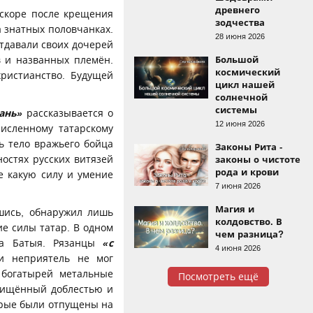
древнего
вскоре после крещения
зодчества
а знатных половчанках.
28 июня 2026
тдавали своих дочерей
Большой
в и названных племён.
космический
ристианство. Будущей
цикл нашей
солнечной
системы
зань»
рассказывается о
12 июня 2026
исленному татарскому
ь тело вражьего бойца
Законы Рита -
ностях русских витязей
законы о чистоте
рода и крови
е какую силу и умение
7 июня 2026
Магия и
шись, обнаружил лишь
колдовство. В
е силы татар. В одном
чем разница?
на Батыя. Рязанцы
«с
4 июня 2026
и неприятель не мог
 богатырей метальные
Посмотреть ещё
схищённый доблестью и
орые были отпущены на