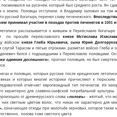
 посмеивался на русичем, который был среднего роста. Ян сд
м о землю. Половцы отступили. А Владимир заложил на том ме
то русский богатырь перенял славу печенежского.
Впоследстви
м принимал участие в походах против печенегов в 1001 и 
етописи рассказывается о жившем в Переяславле богатыре
у
по просьбе переяславского
князя Мстислава Изясла
ду войском
князя Глеба Юрьевича, сына Юрия Долгоруко
м слугой Тарасом и пятью отроками, разметал войско Глеба и об
уденевич бился с подошедшими к Переяславлю половцами. Он
же одеяния доспешного»
, прогнал половцев, но был смерте
лся.
егах и половцах, которых русские после крещенские летопи
2 веках и которых многие историки причисляют к тюркским,
ледователей отмечает европеоидный тип печенегов. Их зах
то характерно для славяно-скифской погребальной культуры.
роизошло от древнерусского слова
«половъ»
- жёлтый, что м
них светлым цветом волос, что никак не характерно для мон
»,
означающее отходы при молотьбе зерновых, которое также 
тественно, полова тоже светлого цвета.