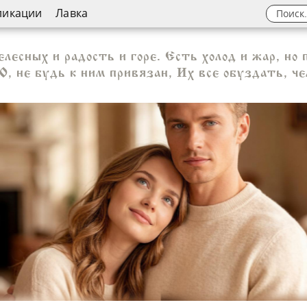
ликации
Лавка
лесных и радость и горе. Есть холод и жар, но 
, не будь к ним привязан, Их все обуздать, че