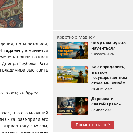
Коротко о главном
Чему нам нужно
дения, но и летописи,
научиться?
04 годами
упоминается
5 августа 2026
еченеги пошли на Киев
а Днепра Трубеже. Рати
Как определить,
ал Владимира выставить
в каком
государственном
строе мы живём
29 июля 2026
ит твоим, то будем
Держава и
Святой Грааль
22 июля 2026
азал, что его младший
ли быка, разъярили его
Посмотреть ещё
и вырвал кожу с мясом,
 оказался
«великаном