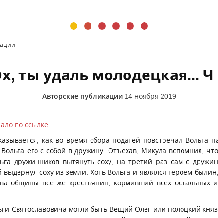
кации
Эх, ты удаль молодецкая... Ч 
Авторские публикации
14 ноября 2019
ало по ссылке
зывается, как во время сбора податей повстречал Вольга п
Вольга его с собой в дружину. Отъехав, Микула вспомнил, что
ьга дружинников вытянуть соху, на третий раз сам с дружин
 выдернул соху из земли. Хоть Вольга и являлся героем былин
ова общины всё же крестьянин, кормивший всех остальных 
и Святославовича могли быть Вещий Олег или полоцкий княз