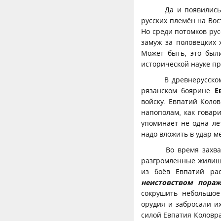
Да и появились 
русских племён на Вос
Но среди потомков ру
замуж за половецких 
Может быть, это был
исторической науке пр
В древнерусско
рязанском боярине
Е
войску. Евпатий Коло
напополам, как говар
упоминает не одна ле
надо вложить в удар м
Во время захват
разгромленные жилища
из боёв Евпатий ра
неистовством пораж
сокрушить небольшое
орудия и забросали и
силой Евпатия Коловр