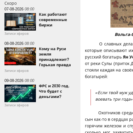
Скоро
07-08-2026
08:00
Как работают
современные
биржи
Записи эфиров
Вольга-бог
08-08-2026
08:00
О славных делах
Кому на Руси
которые описывают их
земля
русский богатырь
Ян У
принадлежит?
от реки Сулы (приток 
Горькая правда
стояли каждая на своё
Записи эфиров
богатырей:
09-08-2026
08:00
ФРС и 2030 год.
Что будет с
«Если твой муж уд
деньгами?
воевать три года»
Записи эфиров
Охотников среди 
сын как-то в сердцах 
горячим железом и спу
сколько мог захватит