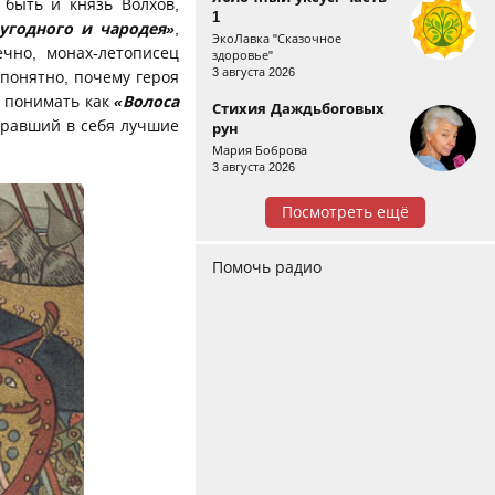
 быть и князь Волхов,
1
угодного и чародея»
,
ЭкоЛавка "Сказочное
ечно, монах-летописец
здоровье"
3 августа 2026
 понятно, почему героя
о понимать как
«Волоса
Стихия Даждьбоговых
обравший в себя лучшие
рун
Мария Боброва
3 августа 2026
Посмотреть ещё
Помочь радио