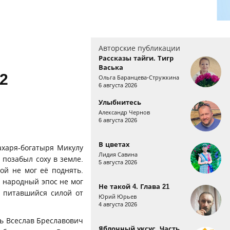
Авторские публикации
Рассказы тайги. Тигр
Васька
2
Ольга Баранцева-Стружкина
6 августа 2026
Улыбнитесь
Александр Чернов
6 августа 2026
В цветах
ахаря-богатыря Микулу
Лидия Савина
 позабыл соху в земле.
5 августа 2026
ой не мог её поднять.
, народный эпос не мог
Не такой 4. Глава 21
и питавшийся силой от
Юрий Юрьев
4 августа 2026
ь Всеслав Бреславович
Яблочный уксус. Часть