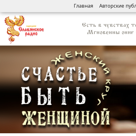
Главная
Авторские пуб
Есть в чувствах те
Мгновенны они… О