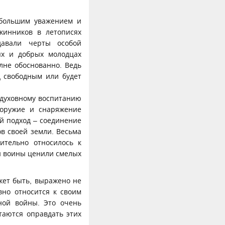
 большим уважением и
жинников в летописях
авали черты особой
ях и добрых молодцах
лне обоснованно. Ведь
д свободным или будет
-духовному воспитанию
 оружие и снаряжение
й подход – соединение
в своей земли. Весьма
ительно относилось к
ми воины ценили смелых
жет быть, выражено не
вно относится к своим
ной войны. Это очень
таются оправдать этих