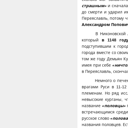
страшным»
и сначала
до смерти и ударил и
Переяславль, потому ч
Александром Поповиче
В Никоновской л
который
в 1148 год
подступившим к горо
города вместе со свои
том же году Демьян К
имея при себе
«ничто
в Переяславль, сконча
Немного о печен
врагами Руси в 11-1
племенам. Но ряд исс
невысокие курганы, ч
название
«половцы»
п
встречающимся среди 
русское слово
«полова
названия половцев. Ес