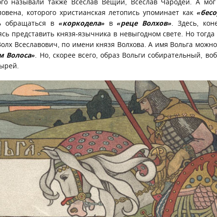
орого называли также Всеслав Вещий, Всеслав Чародей. А мог
овена, которого христианская летопись упоминает как
«бесо
ь обращаться в
«коркодела»
в
«реце Волхов»
. Здесь, кон
ясь представить князя-язычника в невыгодном свете. Но тогда
олх Всеславович, по имени князя Волхова. А имя Вольга можн
м Волоса»
. Но, скорее всего, образ Вольги собирательный, в
тырей.