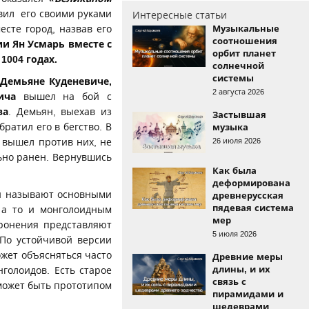
авил его своими руками
Интересные статьи
Музыкальные
сте город, назвав его
соотношения
и Ян Усмарь вместе с
орбит планет
1004 годах.
солнечной
системы
Демьяне Куденевиче,
2 августа 2026
вича
вышел на бой с
ва
. Демьян, выехав из
Застывшая
ратил его в бегство. В
музыка
26 июля 2026
 вышел против них, не
льно ранен. Вернувшись
Как была
деформирована
си называют основными
древнерусская
пядевая система
 а то и монголоидным
мер
оронения представляют
5 июля 2026
 По устойчивой версии
ожет объясняться часто
Древние меры
длины, и их
голоидов. Есть старое
связь с
может быть прототипом
пирамидами и
шедеврами