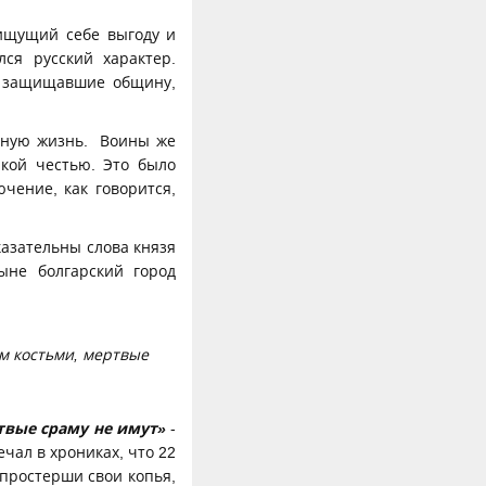
ищущий себе выгоду и
ся русский характер.
, защищавшие общину,
емную жизнь. Воины же
икой честью. Это было
чение, как говорится,
азательны слова князя
ыне болгарский город
м костьми, мертвые
твые сраму не имут»
-
чал в хрониках, что 22
 простерши свои копья,