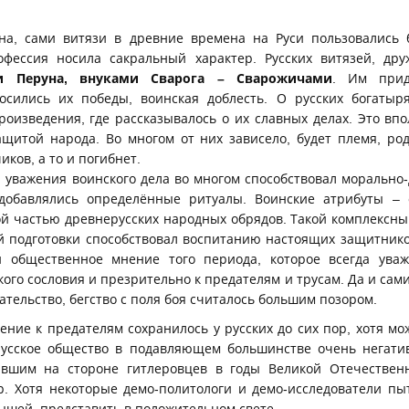
а, сами витязи в древние времена на Руси пользовались
офессия носила сакральный характер. Русских витязей, дру
и Перуна,
внуками Сварога – Сварожичами
. Им прид
носились их победы, воинская доблесть. О русских богатыр
роизведения, где рассказывалось о их славных делах. Это впо
щитой народа. Во многом от них зависело, будет племя, ро
иков, а то и погибнет.
важения воинского дела во многом способствовал морально
добавлялись определённые ритуалы. Воинские атрибуты –
й частью древнерусских народных обрядов. Такой комплексны
й подготовки способствовал воспитанию настоящих защитнико
 общественное мнение того периода, которое всегда уваж
ого сословия и презрительно к предателям и трусам. Да и са
ательство, бегство с поля боя считалось большим позором.
ие к предателям сохранилось у русских до сих пор, хотя мо
русское общество в подавляющем большинстве очень негати
авшим на стороне гитлеровцев в годы Великой Отечествен
. Хотя некоторые демо-политологи и демо-исследователи пы