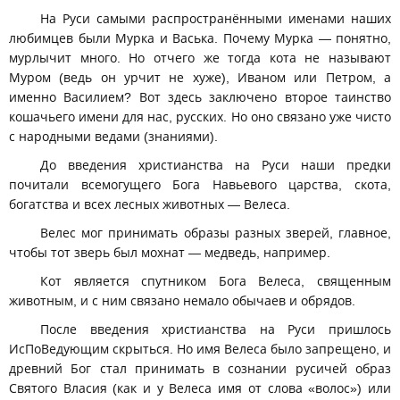
На Руси самыми распространёнными именами наших
любимцев были Мурка и Васька. Почему Мурка — понятно,
мурлычит много. Но отчего же тогда кота не называют
Муром (ведь он урчит не хуже), Иваном или Петром, а
именно Василием? Вот здесь заключено второе таинство
кошачьего имени для нас, русских. Но оно связано уже чисто
с народными ведами (знаниями).
До введения христианства на Руси наши предки
почитали всемогущего Бога Навьевого царства, скота,
богатства и всех лесных животных — Велеса.
Велес мог принимать образы разных зверей, главное,
чтобы тот зверь был мохнат — медведь, например.
Кот является спутником Бога Велеса, священным
животным, и с ним связано немало обычаев и обрядов.
После введения христианства на Руси пришлось
ИсПоВедующим скрыться. Но имя Велеса было запрещено, и
древний Бог стал принимать в сознании русичей образ
Святого Власия (как и у Велеса имя от слова «волос») или