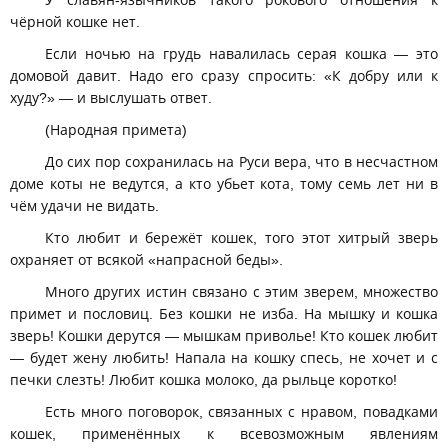
У славян-язычников такого рокового отношения к
чёрной кошке нет.
Если ночью на грудь навалилась серая кошка — это
домовой давит. Надо его сразу спросить: «К добру или к
худу?» — и выслушать ответ.
(Народная примета)
До сих пор сохранилась на Руси вера, что в несчастном
доме коты не ведутся, а кто убьет кота, тому семь лет ни в
чём удачи не видать.
Кто любит и бережёт кошек, того этот хитрый зверь
охраняет от всякой «напрасной беды».
Много других истин связано с этим зверем, множество
примет и пословиц. Без кошки не изба. На мышку и кошка
зверь! Кошки дерутся — мышкам приволье! Кто кошек любит
— будет жену любить! Напала на кошку спесь, не хочет и с
печки слезть! Любит кошка молоко, да рыльце коротко!
Есть много поговорок, связанных с нравом, повадками
кошек, применённых к всевозможным явлениям