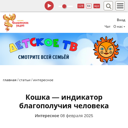
128
64
муз
Вход
Чат
О нас
главная
/
статьи
/
интересное
Кошка — индикатор
благополучия человека
Интересное
08 февраля 2025