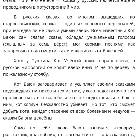
очага. Но и это не всё — кошка у русских является ещё и
проводником в потусторонний мир.
В русских сказах, во многом вышедших из
старославянских, кошка — один из основных персонажей,
причём едва ли не самый умный зверь. Всем известный Кот
Баюн сам слагал сказы, обладал уникальным голосом
(слышным за семь вёрст), мог своими песнями как
зачаровывать до смерти, так и излечивать от болезней.
Хотя у Пушкина Кот Учёный ходит вправо-влево, в
русской мифологии он ходит вверх-вниз. И не по дереву, а
по железному столбу.
Кот Баюн заговаривает и усыпляет своими сказками
подошедших путников и тех из них, у кого недостаточно сил
противостоять его волшбе и кто не подготовился к бою с
ним, кот-колдун безжалостно убивает. Но тот, кто сможет
добыть кота, найдёт спасение от всех болезней и недугов —
сказки Баюна целебны.
Само по себе слово баюн означает «говорун,
рассказчик, краснобай», от глагола баять — «рассказывать,