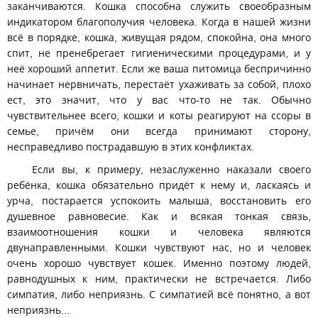
заканчиваются. Кошка способна служить своеобразным
индикатором благополучия человека. Когда в нашей жизни
всё в порядке, кошка, живущая рядом, спокойна, она много
спит, не пренебрегает гигиеническими процедурами, и у
неё хороший аппетит. Если же ваша питомица беспричинно
начинает нервничать, перестаёт ухаживать за собой, плохо
ест, это значит, что у вас что-то не так. Обычно
чувствительнее всего, кошки и коты реагируют на ссоры в
семье, причём они всегда принимают сторону,
несправедливо пострадавшую в этих конфликтах.
Если вы, к примеру, незаслуженно наказали своего
ребёнка, кошка обязательно придёт к нему и, ласкаясь и
урча, постарается успокоить малыша, восстановить его
душевное равновесие. Как и всякая тонкая связь,
взаимоотношения кошки и человека являются
двунаправленными. Кошки чувствуют нас, но и человек
очень хорошо чувствует кошек. Именно поэтому людей,
равнодушных к ним, практически не встречается. Либо
симпатия, либо неприязнь. С симпатией всё понятно, а вот
неприязнь...