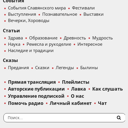
События
События Славянского мира
Фестивали
Выступления
Познавательное
Выставки
Вечерки, Хороводы
Статьи
Здрава
Образование
Древность
Мудрость
Наука
Ремесла и рукоделие
Интересное
Наследие и традиции
Сказы
Предания
Сказки
Легенды
Былины
Прямая трансляция
Плейлисты
Авторские публикации
Лавка
Как слушать
Управление подпиской
О нас
Помочь радио
Личный кабинет
Чат