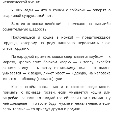
человеческой жизни:
У них лады — что у кошки с собакой! — говорят о
сварливой супружеской чете.
Захотел от кошки лепёшки! — намекают на чью-либо
сомнительную щедрость.
Поклонишься и кошке в ножки! — предупреждают
гордеца, которому на роду написано переломить свою
спесь-гордыню.
По народной примете: кошка свертывается клубком — к
морозу, крепко спит брюхом кверху — к теплу, скребёт
лапами стену — к ветру непогожему, пол — к вьюге,
умывается — к ведру, лижет хвост — к дождю, на человека
тянется — обновку (корысть) сулит.
Как с огнём очага, так и с кошкою соединяются
приметы о приезде гостей: если умывается кошка или
загребает лапами, то ожидай гостей; если при этом лапы у
неё холодные — то гости будут чужие и нежеланные, а если
лапы тёплые — то приедут друзья и родичи.