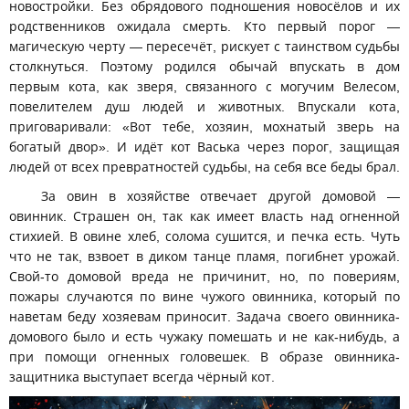
новостройки. Без обрядового подношения новосёлов и их
родственников ожидала смерть. Кто первый порог —
магическую черту — пересечёт, рискует с таинством судьбы
столкнуться. Поэтому родился обычай впускать в дом
первым кота, как зверя, связанного с могучим Велесом,
повелителем душ людей и животных. Впускали кота,
приговаривали: «Вот тебе, хозяин, мохнатый зверь на
богатый двор». И идёт кот Васька через порог, защищая
людей от всех превратностей судьбы, на себя все беды брал.
За овин в хозяйстве отвечает другой домовой —
овинник. Страшен он, так как имеет власть над огненной
стихией. В овине хлеб, солома сушится, и печка есть. Чуть
что не так, взвоет в диком танце пламя, погибнет урожай.
Свой-то домовой вреда не причинит, но, по повериям,
пожары случаются по вине чужого овинника, который по
наветам беду хозяевам приносит. Задача своего овинника-
домового было и есть чужаку помешать и не как-нибудь, а
при помощи огненных головешек. В образе овинника-
защитника выступает всегда чёрный кот.