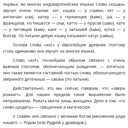
первых, во многих индоевропейских языках слово «кошка»
звучит очень похоже: кот, кошка — у славян, кэт — у
англичан (cat), катер — у германцев (kater), ша — у
французов, но пишется — chat, катто — у прусов (catto), кате
— у литовцев (kate), каке — у латышей (kake), котка — у
болгар. По латыни дикую кошку называют катус (cattus).
Основа слова «кот» у европейцев древняя, поэтому
столь одинаково она звучит на многих языках.
Слово «кот» теснейшим образом связано с очень
важным глаголом, обозначающим рождение, — котиться,
оно также является составной частью слова, обозначающего
звериного детёныша — catulus (по латыни).
Действительно, это мы сейчас говорим, что «звери
рожают». Для наших предков такое выражение было
неприемлемо. Рожать могла лишь женщина. Дело в том, что
слово «родить» — священное и магическое.
У славян оно связано с великим Богом умножения рода
нашего — Родом (или Рудрой у дравидов,).