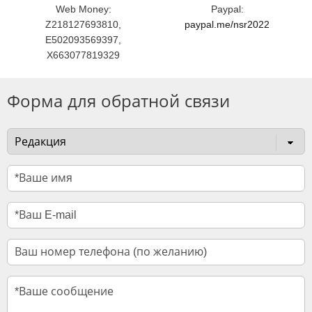
Web Money:
Paypal:
Z218127693810,
paypal.me/nsr2022
E502093569397,
X663077819329
Форма для обратной связи