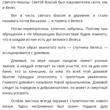
Святого Николы. Святой Власий был покровителем скота, как
и Велес.
Вот в честь святого Власия в деревнях и стали
называть котов Васьками — в память о Велесе.
Потом первопричина, конечно, забылась. Поэтому при
обращении к Их Мяукающим Высочествам будем помнить,
что в каждом из них есть дух великого Велеса.
На Руси образ мохнатого кота — спутника Велеса —
ассоциировался с домовым.
Домовые, по вере наших предков, имеют разные
звания, и каждый отвечает за свой участок: кто за дом или
баню, кто за конюшню, за хлев. Ко всей этой домовой
братии пращуры относились с трепетным уважением.
Главного домового называли порой хранильником. Домовой
следит за порядком и доброжелателен, но может и смертный
конец ускорить.
Особая мистика всегда окружает строительство нового
жилья. Здесь непременно был нужен подарок духу