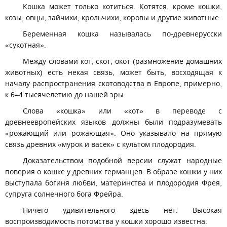
Кошка может только котиться. Котятся, кроме кошки,
козы, овцы, зайчихи, крольчихи, коровы и другие животные.
Беременная кошка называлась по-древнерусски
«сукотная».
Между словами кот, скот, окот (размножение домашних
животных) есть некая связь, может быть, восходящая к
началу распространения скотоводства в Европе, примерно,
к 6–4 тысячелетию до нашей эры.
Слова «кошка» или «кот» в переводе с
древнеевропейских языков должны были подразумевать
«рожающий или рожающая». Оно указывало на прямую
связь древних «мурок и васек» с культом плодородия.
Доказательством подобной версии служат народные
поверия о кошке у древних германцев. В образе кошки у них
выступала богиня любви, материнства и плодородия Фрея,
супруга солнечного бога Фрейра.
Ничего удивительного здесь нет. Высокая
воспроизводимость потомства у кошки хорошо известна.