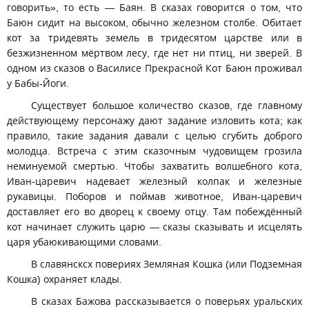
говорить», то есть — Баян. В сказах говорится о том, что
Баюн сидит на высоком, обычно железном столбе. Обитает
кот за тридевять земель в тридесятом царстве или в
безжизненном мёртвом лесу, где нет ни птиц, ни зверей. В
одном из сказов о Василисе Прекрасной Кот Баюн проживал
у Бабы-Йоги.
Существует большое количество сказов, где главному
действующему персонажу дают задание изловить кота; как
правило, такие задания давали с целью сгубить доброго
молодца. Встреча с этим сказочным чудовищем грозила
неминуемой смертью. Чтобы захватить волшебного кота,
Иван-царевич надевает железный колпак и железные
рукавицы. Поборов и поймав животное, Иван-царевич
доставляет его во дворец к своему отцу. Там побеждённый
кот начинает служить царю — сказы сказывать и исцелять
царя убаюкивающими словами.
В славянсксх повериях Земляная Кошка (или Подземная
Кошка) охраняет клады.
В сказах Бажова рассказывается о поверьях уральских