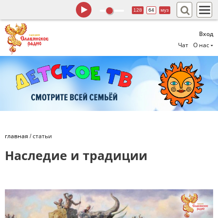
128
64
муз
Вход
Чат
О нас
главная
/
статьи
Наследие и традиции