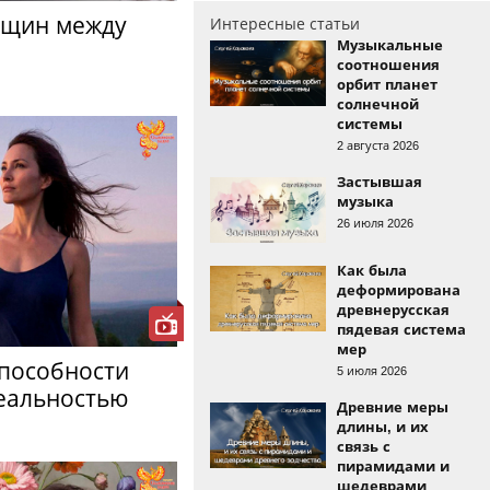
нщин между
Интересные статьи
Музыкальные
соотношения
орбит планет
солнечной
системы
2 августа 2026
Застывшая
музыка
26 июля 2026
Как была
деформирована
древнерусская
пядевая система
мер
способности
5 июля 2026
еальностью
Древние меры
длины, и их
связь с
пирамидами и
шедеврами