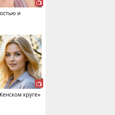
остью и
«Женском круге»