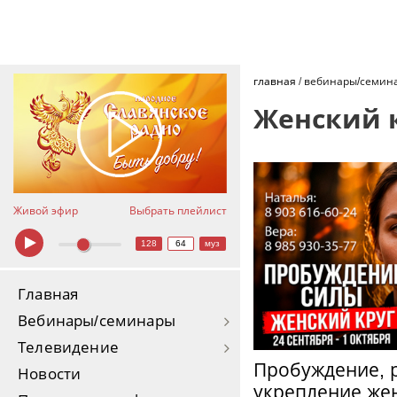
главная
/
вебинары/семин
Женский 
Живой эфир
Выбрать плейлист
128
64
муз
Главная
Вебинары/семинары
Телевидение
Пробуждение, 
Новости
укрепление же