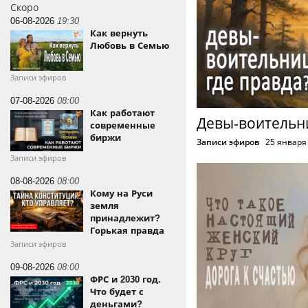
Скоро
06-08-2026
19:30
Как вернуть
Любовь в Семью
Записи эфиров
07-08-2026
08:00
Как работают
Девы-воительн
современные
биржи
Записи эфиров
25 января
Записи эфиров
08-08-2026
08:00
Кому на Руси
земля
принадлежит?
Горькая правда
Записи эфиров
09-08-2026
08:00
ФРС и 2030 год.
Что будет с
деньгами?