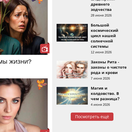
древнего
зодчества
28 июня 2026
Большой
космический
цикл нашей
солнечной
системы
12 июня 2026
рмы жизни?
Законы Рита -
законы о чистоте
рода и крови
7 июня 2026
Магия и
колдовство. В
чем разница?
4 июня 2026
Посмотреть ещё