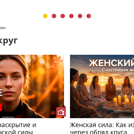
ары
круг
раскрытие и
Женская сила: Как 
нской силы
через обряд круга