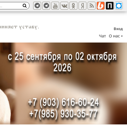
чиняет уставу.
Вход
Чат
О нас