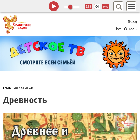
128
64
муз
Вход
Чат
О нас
главная
/
статьи
Древность