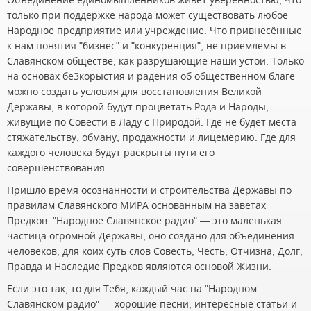
Объединение единомышленников живёт уверенностью, что
только при поддержке народа может существовать любое
Народное предприятие или учреждение. Что привнесённые
к нам понятия "бизнес" и "конкуренция", не приемлемы в
Славянском обществе, как разрушающие наши устои. Только
на основах беЗкорыстия и радения об общественном благе
можно создать условия для восстановления Великой
Державы, в которой будут процветать Рода и Народы,
живущие по Совести в Ладу с Природой. Где не будет места
стяжательству, обману, продажности и лицемерию. Где для
каждого человека будут раскрыты пути его
совершенствования.
Пришло время осознанности и строительства Державы по
правилам Славянского МИРА основанным на заветах
Предков. "Народное Славянское радио" — это маленькая
частица огромной Державы, оно создано для объединения
человеков, для коих суть слов Совесть, Честь, Отчизна, Долг,
Правда и Наследие Предков являются основой Жизни.
Если это так, то для Тебя, каждый час на "Народном
Славянском радио" — хорошие песни, интересные статьи и