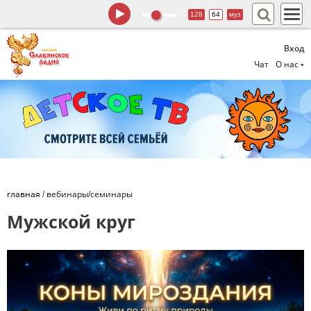
128
64
муз
Вход
Чат
О нас
главная
/
вебинары/семинары
Мужской круг