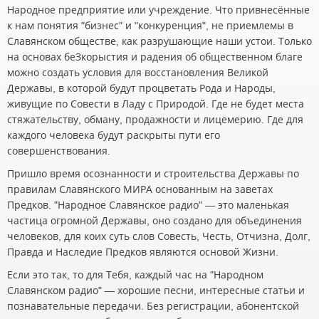
Народное предприятие или учреждение. Что привнесённые
к нам понятия "бизнес" и "конкуренция", не приемлемы в
Славянском обществе, как разрушающие наши устои. Только
на основах беЗкорыстия и радения об общественном благе
можно создать условия для восстановления Великой
Державы, в которой будут процветать Рода и Народы,
живущие по Совести в Ладу с Природой. Где не будет места
стяжательству, обману, продажности и лицемерию. Где для
каждого человека будут раскрыты пути его
совершенствования.
Пришло время осознанности и строительства Державы по
правилам Славянского МИРА основанным на заветах
Предков. "Народное Славянское радио" — это маленькая
частица огромной Державы, оно создано для объединения
человеков, для коих суть слов Совесть, Честь, Отчизна, Долг,
Правда и Наследие Предков являются основой Жизни.
Если это так, то для Тебя, каждый час на "Народном
Славянском радио" — хорошие песни, интересные статьи и
познавательные передачи. Без регистрации, абонентской