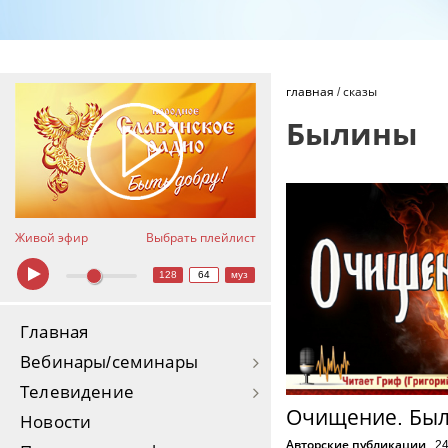
главная
/
сказы
Былины
Живой эфир
Выбрать плейлист
128
64
муз
Главная
Вебинары/семинары
Телевидение
Очищение. Бы
Новости
Авторские публикации
24