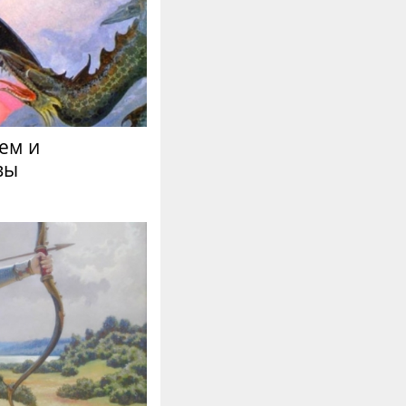
ем и
вы