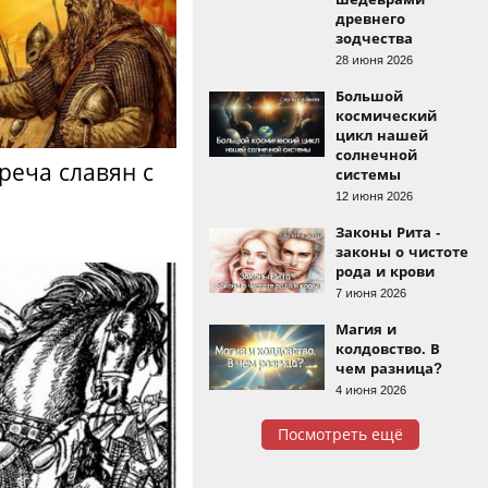
древнего
зодчества
28 июня 2026
Большой
космический
цикл нашей
солнечной
реча славян с
системы
12 июня 2026
Законы Рита -
законы о чистоте
рода и крови
7 июня 2026
Магия и
колдовство. В
чем разница?
4 июня 2026
Посмотреть ещё