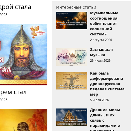
дрой стала
Интересные статьи
Музыкальные
 2025
соотношения
орбит планет
солнечной
системы
2 августа 2026
Застывшая
музыка
26 июля 2026
Как была
деформирована
древнерусская
пядевая система
рём стал
мер
 2025
5 июля 2026
Древние меры
длины, и их
связь с
пирамидами и
шедеврами