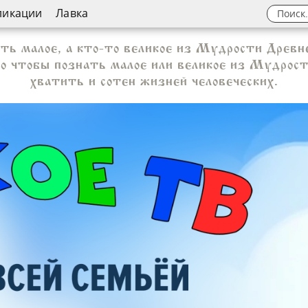
ликации
Лавка
ть малое, а кто-то великое из Мудрости Древне
 но чтобы познать малое или великое из Мудрос
хватить и сотен жизней человеческих.