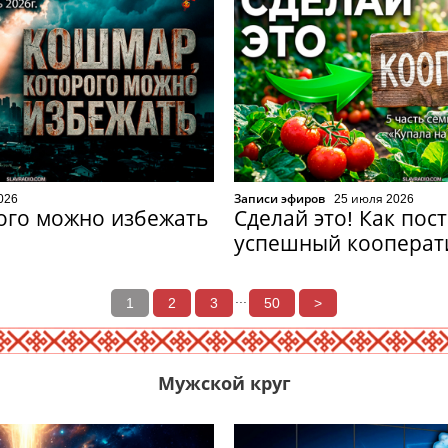
026
Записи эфиров
25 июля 2026
ого можно избежать
Сделай это! Как пос
успешный кооперат
...
1
2
3
50
>
Мужской круг