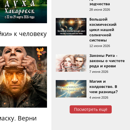
зодчества
28 июня 2026
Большой
космический
цикл нашей
йки» к человеку
солнечной
системы
12 июня 2026
Законы Рита -
законы о чистоте
рода и крови
7 июня 2026
Магия и
колдовство. В
чем разница?
4 июня 2026
Посмотреть ещё
аску. Верни