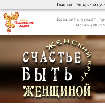
Главная
Авторские пуб
Предметы уходят, пре
наслажденьям