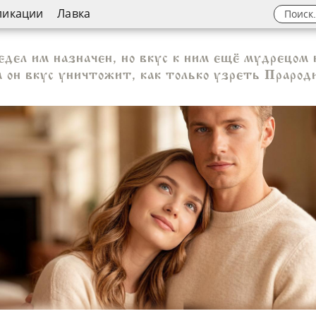
ликации
Лавка
дел им назначен, но вкус к ним ещё мудрецом 
 он вкус уничтожит, как только узреть Прарод