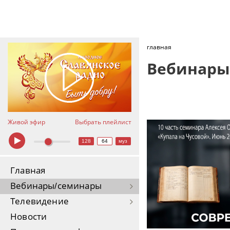
главная
Вебинары
Живой эфир
Выбрать плейлист
128
64
муз
Главная
Вебинары/семинары
Телевидение
Новости