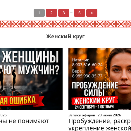
...
1
2
3
6
>
Женский круг
2026
Записи эфиров
28 июля 2026
ны не понимают
Пробуждение, раскр
укрепление женской