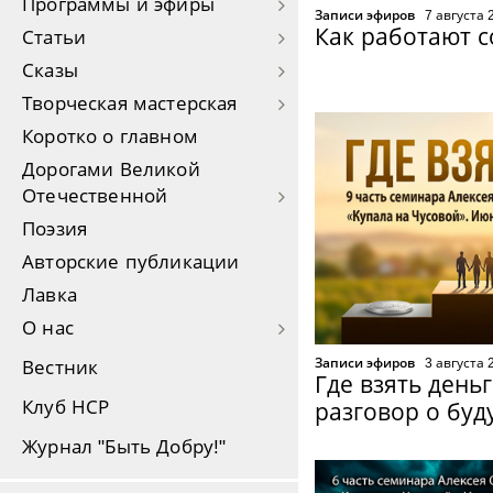
Программы и эфиры
Записи эфиров
7 августа 
Как работают 
Статьи
Сказы
Творческая мастерская
Коротко о главном
Дорогами Великой
Отечественной
Поэзия
Авторские публикации
Лавка
О нас
Записи эфиров
3 августа 
Вестник
Где взять день
Клуб НСР
разговор о бу
Журнал "Быть Добру!"