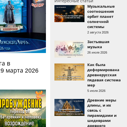
Интересные статьи
Музыкальные
соотношения
орбит планет
солнечной
системы
2 августа 2026
Застывшая
музыка
26 июля 2026
га в
Как была
29 марта 2026
деформирована
древнерусская
пядевая система
мер
5 июля 2026
Древние меры
длины, и их
связь с
пирамидами и
шедеврами
древнего