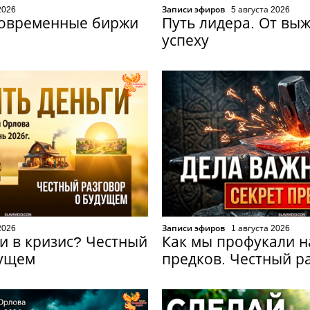
2026
Записи эфиров
5 августа 2026
современные биржи
Путь лидера. От вы
успеху
2026
Записи эфиров
1 августа 2026
ги в кризис? Честный
Как мы профукали н
дущем
предков. Честный р