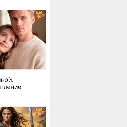
иной:
епление