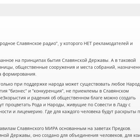
одное Славянское радио", у которого НЕТ рекламодателей и
ванное на принципах бытия Славянской Державы. А в таковой
вницы, общественные сооружения и места собраний, назначен
а формирования.
олько при поддержке народа может существовать любое Наро
ия "бизнес" и "конкуренция", не приемлемы в Славянском
беЗкорыстия и радения об общественном благе можно создать
ут процветать Рода и Народы, живущие по Совести в Ладу с
жности и лицемерию. Где для каждого человека будут раскрыты 
авилам Славянского МИРА основанным на заветах Предков.
мной Державы, оно создано для объединения человеков, для ко