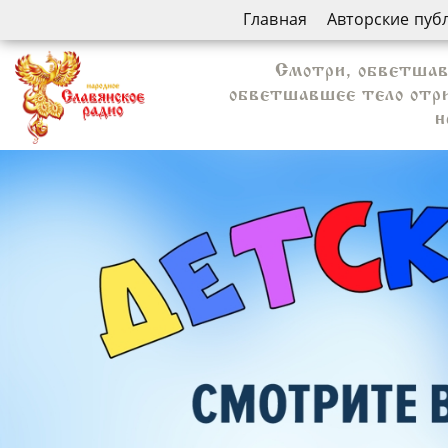
Главная
Авторские пуб
Смотри, обветшавш
обветшавшее тело отрин
н