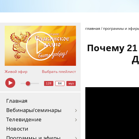
главная
/
программы и эфир
Почему 21
Д
Живой эфир
Выбрать плейлист
128
64
муз
Главная
Вебинары/семинары
Телевидение
Новости
Программы и эфиры