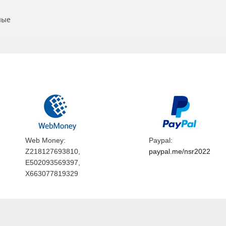
ные
Web Money:
Paypal:
Z218127693810,
paypal.me/nsr2022
E502093569397,
X663077819329