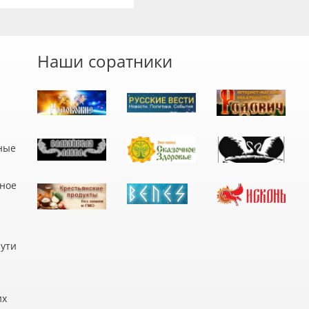
Наши соратники
ные
дное
пути
их