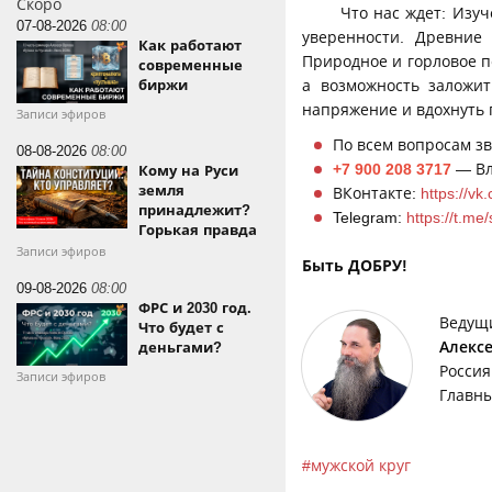
Скоро
Что нас ждет: Изу
07-08-2026
08:00
уверенности. Древние
Как работают
Природное и горловое пе
современные
а возможность заложи
биржи
напряжение и вдохнуть 
Записи эфиров
По всем вопросам зв
08-08-2026
08:00
+7 900 208 3717
— Вл
Кому на Руси
земля
ВКонтакте:
https://vk
принадлежит?
Telegram:
https://t.me
Горькая правда
Записи эфиров
Быть ДОБРУ!
09-08-2026
08:00
ФРС и 2030 год.
Ведущ
Что будет с
Алекс
деньгами?
Россия
Записи эфиров
Главны
мужской круг