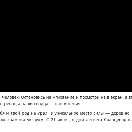
 человек! Остановись на мгновение и посмотри не в экран, а в
н тревог, а наши сердца — напряжения.
я и твой род на Урал, в уникальное место силы — деревню 
вою знаменитую дугу. С 21 июня, в дни летнего Солнцеворо