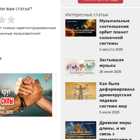
ли вам статья?
Интересные статьи
Музыкальные
соотношения
ут только
зарегистрированные
орбит планет
ванные пользователи!
солнечной
системы
2 августа 2026
и
Застывшая
музыка
26 июля 2026
Как была
деформирована
древнерусская
пядевая
система мер
5 июля 2026
Древние меры
длины, и их
связь с
пирамидами и