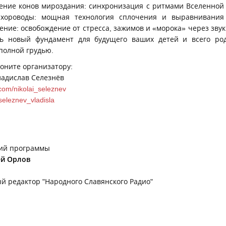
чение конов мироздания: синхронизация с ритмами Вселенной 
 хороводы: мощная технология сплочения и выравнивания 
ние: освобождение от стресса, зажимов и «морока» через звук.
ть новый фундамент для будущего ваших детей и всего ро
полной грудью.
оните организатору:
адислав Селезнёв
.com/nikolai_seleznev
/seleznev_vladisla
ий программы
ей Орлов
й редактор "Народного Славянского Радио"