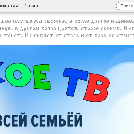
ликации
Лавка
ее платье мы сбросим, а после другое наденем
ув, в другом воплощается, старое скинув. В ог
е тонет, Не гибнет от стрел и от боли не стоне