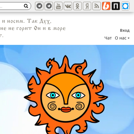
 и носим. Так Дух,
не не горит Он и в море
Вход
т.
Чат
О нас