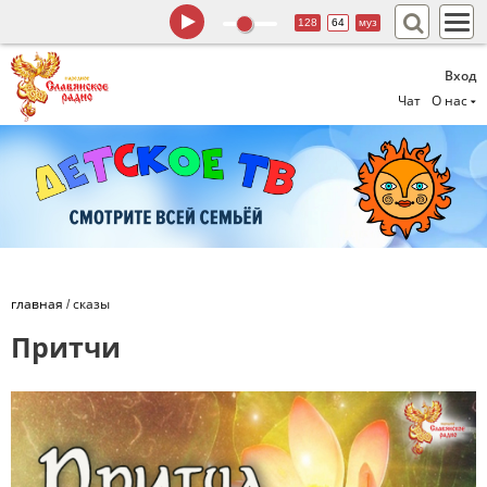
128
64
муз
Вход
Чат
О нас
главная
/
сказы
Притчи