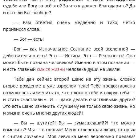
судьбе или Богу за всё это? За что я должен благодарить? Да
и есть ли Бог вообще?
… Рам ответил очень медленно и тихо, чётко
произнося слова:
— Бог — есть!
Бог — как Изначальное Сознание всей вселенной —
действительно есть! Это — Истина! Это — Реальность! Она
может быть познана человеком! Именно в этом познании —
и есть главный
смысл жизни
человека-души на Земле!
Тебе дан сейчас второй шанс на эту жизнь, словно
второе рождение в уже взрослом теле! Тебе предоставлена
возможность изменить то, что плохо в тебе и вокруг тебя —
и стать счастливым. И — даже делать счастливыми других!
Это есть шанс изменить к лучшему не только свою жизнь, но
и жизни очень многих других людей!
— Вы — шутите?! Вы — сумасшедший?! Что можно
изменить? Мы — в тюрьме! Меня оклеветали люди, которых
я считал друзьями! Моя девушка меня вероломно предала!