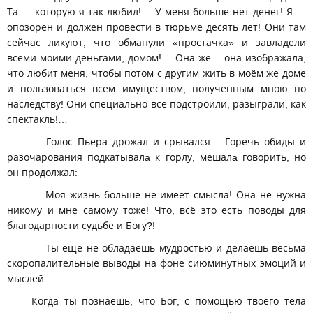
Та — которую я так любил!… У меня больше нет денег! Я —
опозорен и должен провести в тюрьме десять лет! Они там
сейчас ликуют, что обманули «простачка» и завладели
всеми моими деньгами, домом!… Она же… она изображала,
что любит меня, чтобы потом с другим жить в моём же доме
и пользоваться всем имуществом, полученным мною по
наследству! Они специально всё подстроили, разыграли, как
спектакль!…
… Голос Пьера дрожал и срывался… Горечь обиды и
разочарования подкатывалa к горлу, мешалa говорить, но
он продолжал:
— Моя жизнь больше не имеет смысла! Она не нужна
никому и мне самому тоже! Что, всё это есть поводы для
благодарности судьбе и Богу?!
— Ты ещё не обладаешь мудростью и делаешь весьма
скоропалительные выводы на фоне сиюминутных эмоций и
мыслей…
Когда ты познаешь, что Бог, с помощью твоего тела