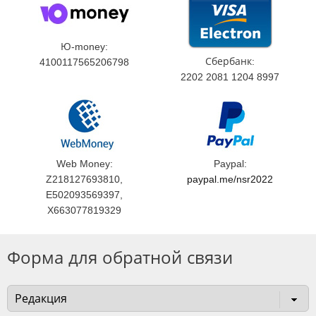
Ю-money:
Сбербанк:
4100117565206798
2202 2081 1204 8997
Web Money:
Paypal:
Z218127693810,
paypal.me/nsr2022
E502093569397,
X663077819329
Форма для обратной связи