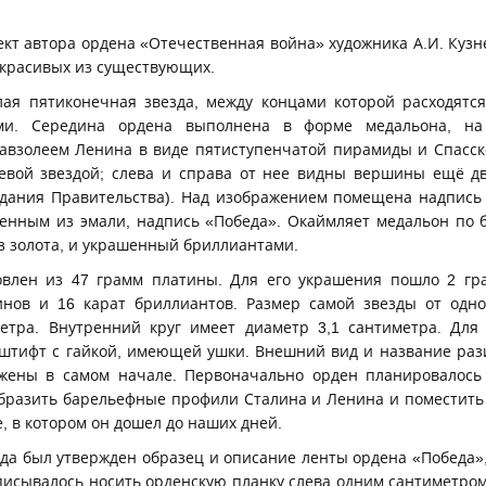
кт автора ордена «Отечественная война» художника А.И. Кузн
 красивых из существующих.
лая пятиконечная звезда, между концами которой расходятс
ми. Середина ордена выполнена в форме медальона, на
мавзолеем Ленина в виде пятиступенчатой пирамиды и Спасск
евой звездой; слева и справа от нее видны вершины ещё д
здания Правительства). Над изображением помещена надпись 
енным из эмали, надпись «Победа». Окаймляет медальон по 
з золота, и украшенный бриллиантами.
овлен из 47 грамм платины. Для его украшения пошло 2 гр
бинов и 16 карат бриллиантов. Размер самой звезды от одн
метра. Внутренний круг имеет диаметр 3,1 сантиметра. Для
штифт с гайкой, имеющей ушки. Внешний вид и название раз
ожены в самом начале. Первоначально орден планировалось 
образить барельефные профили Сталина и Ленина и поместить 
е, в котором он дошел до наших дней.
года был утвержден образец и описание ленты ордена «Победа»
писывалось носить орденскую планку слева одним сантиметром