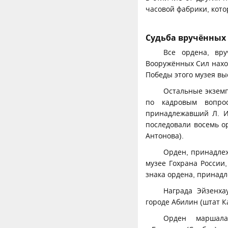
часовой фабрики, кото
Судьба вручённых
Все ордена, вр
Вооружённых Сил наход
Победы этого музея вы
Остальные экзем
по кадровым вопро
принадлежавший Л. И
последовали восемь ор
Антонова).
Орден, принадле
музее Гохрана России
знака ордена, принад
Награда Эйзенха
городе Абилин (штат К
Орден маршала