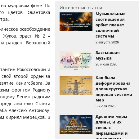
а на муаровом фоне. По
Интересные статьи
го цветов. Окантовка
Музыкальные
тра.
соотношения
орбит планет
оическое освобождение
солнечной
й Жуков, орден № 2 –
системы
2 августа 2026
награжден Верховный
Застывшая
музыка
26 июля 2026
тантин Рокоссовский и
 свой второй орден за
Как была
взятие Кенигсберга. За
деформирована
древнерусская
ским фронтом Родиону
пядевая система
ующему Ленинградским
мер
представителю Ставки
5 июля 2026
аба Алексею Антонову.
Древние меры
ом Кирилл Мерецков. В
длины, и их
связь с
пирамидами и
шедеврами