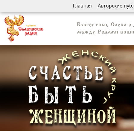
Главная
Авторские пуб
Благостные Слова о 
между Родами вашим