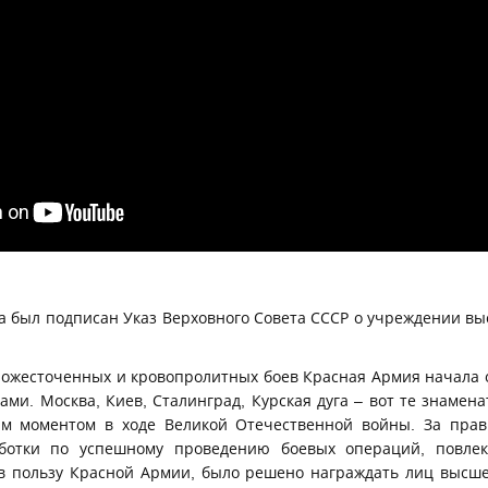
да был подписан Указ Верховного Совета СССР о учреждении в
е ожесточенных и кровопролитных боев Красная Армия начала 
ми. Москва, Киев, Сталинград, Курская дуга – вот те знамен
м моментом в ходе Великой Отечественной войны. За прав
аботки по успешному проведению боевых операций, повле
в пользу Красной Армии, было решено награждать лиц высше