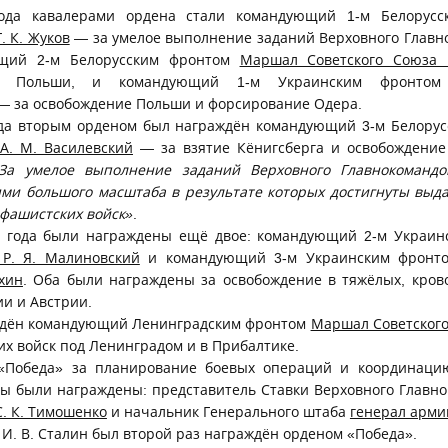
да кавалерами ордена стали командующий 1-м Белорус
. К. Жуков
— за умелое выполнение заданий Верховного Главн
ющий 2-м Белорусским фронтом
Маршал Советского Союза К
ие Польши, и командующий 1-м Украинским фронт
— за освобождение Польши и форсирование Одера.
да вторым орденом был награждён командующий 3-м Белору
А. М. Василевский
— за взятие Кёнигсберга и освобождение
За умелое выполнение заданий Верховного Главнокомандо
ми большого масштаба в результате которых достигнуты выд
фашистских войск»
.
 года были награждены ещё двое: командующий 2-м Украи
 Р. Я. Малиновский
и командующий 3-м Украинским фрон
хин
. Оба были награждены за освобождение в тяжёлых, кро
и и Австрии.
дён командующий Ленинградским фронтом
Маршал Советского 
их войск под Ленинградом и в Прибалтике.
Победа» за планирование боевых операций и координаци
ны были награждены: представитель Ставки Верховного Глав
С. К. Тимошенко
и начальник Генерального штаба
генерал армии
И. В. Сталин был второй раз награждён орденом «Победа».