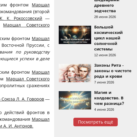
ским фронтом
Маршал
древнего
зодчества
окомандования (второй
28 июня 2026
. К. Рокоссовский
—
ом
Маршал Советского
Большой
космический
цикл нашей
сским фронтом
Маршал
солнечной
 Восточной Пруссии, с
системы
вания по руководству
12 июня 2026
ающиеся успехи в деле
Законы Рита -
законы о чистоте
нским фронтом
Маршал
рода и крови
том
Маршал Советского
7 июня 2026
вопролитных сражениях
Магия и
колдовство. В
Союза Л. А. Говоров
—
чем разница?
4 июня 2026
ю действий фронтов в
нокомандования
Маршал
Посмотреть ещё
 А. И. Антонов.