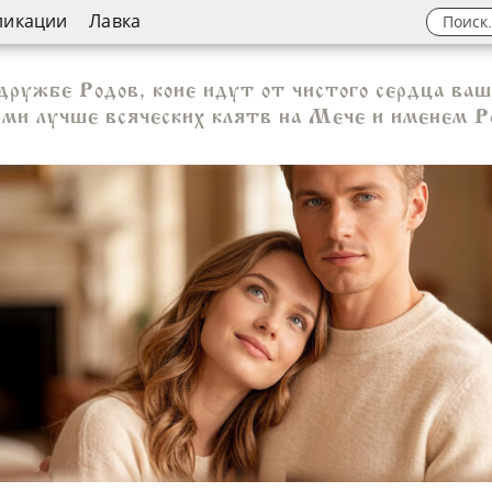
ликации
Лавка
дружбе Родов, коие идут от чистого сердца ва
и лучше всяческих клятв на Мече и именем Ро