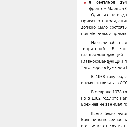
8 сентября 194
фронтом
Маршал С
Один из не выда
Приказ о награждени
должно было состоять
под Мельзаком приказ
Не были забыты 
территорий. В ч
Главнокомандующи
Главнокомандующий п
Тито
,
король Румынии 
В 1966 году орд
время его визита в ССС
В феврале 1978 г
но в 1982 году это н
Брежнев не занимал п
Всего было изго
Большинство сейчас на
в отличие от других 