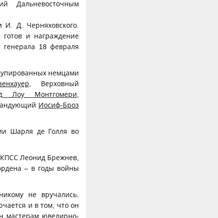
й Дальневосточным
 И. Д. Черняховского.
 готов и награждение
и генерала 18 февраля
ккупированных немцами
енхауер
, Верховный
рд Лоу Монтгомери
,
омандующий
Иосиф-Броз
ии Шарля де Голля во
 КПСС Леонид Брежнев,
ордена – в годы войны
никому не вручались.
чается и в том, что он
ан мастерам ювелирно-