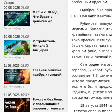
особенным орденом.
Скоро
09-08-2026
08:00
Одобрен был прое
ФРС и 2030 год.
является одним самых
Что будет с
деньгами?
Рубиновая выпук
Записи эфиров
мелкими бриллианта
кремлёвская стена с 
10-08-2026
08:00
ярко красной пятилуч
Истребитель
башен, справа часть 
Николай
Анцырев
красном фоне, выполн
венок, выполненный и
Записи эфиров
Сам орден изгот
11-08-2026
08:00
серебра, 5 карат ру
Главная ошибка
«добрых» людей
составляет 7,2 санти
кителю предусмотрен 
тех, что были предл
Записи эфиров
Родине», в центре из
11-08-2026
19:30
все же на том вариант
Рожаем без боли.
Использование
18 августа 1944 
опорного голоса в
Статутом ордена пред