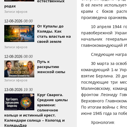
естественных
В её ленте использует
родах
краям с боков распо
Записи эфиров
произведена оранжевым
12-08-2026
08:00
От Купалы до
10 апреля 1944 г
Коляды. Как
правобережной Украи
стать властью на
начальник генераль
своей земле
главнокомандующий И
Записи эфиров
Следующие награж
12-08-2026
08:00
Путь к
30 марта за осво
раскрытию
командующий 1-м Укра
женской силы
взятие Берлина. 20 дн
Записи эфиров
последующие три мес
Малиновскому, коман
13-08-2026
19:30
фронтом Леониду Гов
Круг Сварога.
Средние циклы
Верховного Главноком
времени:
По итогам войны с Яп
солнечное
июне 1945 года за поб
кольцо и истинный крест.
Календари солнца – Кологод и
Хронология:
КолядыДар