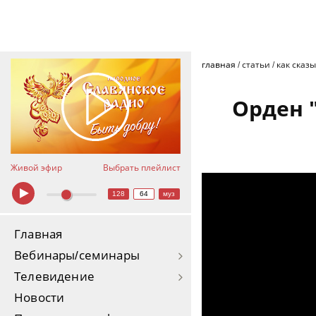
главная
/
статьи
/
как сказ
Орден 
Живой эфир
Выбрать плейлист
Орден "Победа". Нагр
128
64
муз
Главная
Вебинары/семинары
Телевидение
Новости