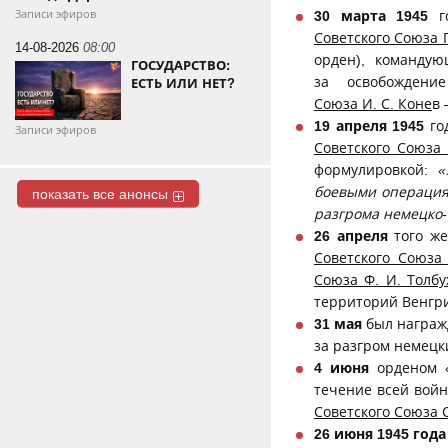
Записи эфиров
30 марта 1945
го
Советского Союза Г
14-08-2026
08:00
орден), команду
ГОСУДАРСТВО:
за освобожден
ЕСТЬ ИЛИ НЕТ?
Союза И. С. Коне
в 
19 апреля 1945
го
Записи эфиров
Советского Союза 
формулировкой:
«
боевыми операция
показать все анонсы
разгрома немецко-
26 апреля
того же
Советского Союза
Союза Ф. И. Толбу
территорий Венгри
31 мая
был награж
за разгром немецк
4 июня
орденом «
течение всей вой
Советского Союза 
26 июня 1945 года