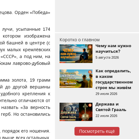
ецова. Орден «Победа»
я лучи, усыпанные 174
 котором изображена
Коротко о главном
ой башней в центре (с
Чему нам нужно
вух малых кремлёвских
научиться?
«СССР», а под ним, на
5 августа 2026
бокам лаврово-дубовый
Как определить,
в каком
амма золота, 19 грамм
государственном
ой до другой вершины
строе мы живём
 удобного крепления к
29 июля 2026
ительно отличаются от
Держава и
назвать «За верность
Святой Грааль
герб. Но остановились
22 июля 2026
, порядок его ношения.
Посмотреть ещё
 выше всех остальных.