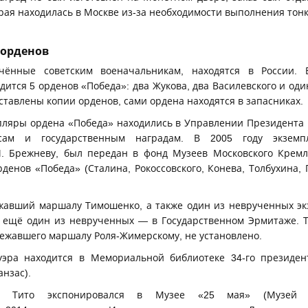
рая находилась в Москве из-за необходимости выполнения тон
 орденов
учённые советским военачальникам, находятся в России.
ится 5 орденов «Победа»: два Жукова, два Василевского и оди
ставлены копии орденов, сами ордена находятся в запасниках.
пляры ордена «Победа» находились в Управлении Президента
сам и государственным наградам. В 2005 году экзе
. Брежневу, был передан в фонд Музеев Московского Кремля
денов «Победа» (Сталина, Рокоссовского, Конева, Толбухина,
жавший маршалу Тимошенко, а также один из неврученных эк
, ещё один из неврученных — в Государственном Эрмитаже. 
лежавшего маршалу Роля-Жимерскому, не установлено.
уэра находится в Мемориальной библиотеке 34-го президе
анзас).
 Тито экспонировался в Музее «25 мая» (Музей и