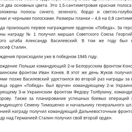
ся два основных цвета. Это 1,5-сантиметровая красная полос
ложены полосы синего, зеленого, бордо и светло-голубо
и и черными полосками. Размеры планки – 4,6 на 0,8 сантиме
ода произошло первое награждение орденом «Победа». За гер
ны награду № 1 получил маршал Советского Союза Георги
ного штаба Александр Василевский. В том же году был 
осиф Сталин.
дения происходили уже в победном 1945 году.
бождение Польши командующий 2-м Белорусским фронтом Конс
инским фронтом Иван Конев. В этот же день Жуков получил
ями позже Василевский удостоился во второй раз награды за 
яца орден «Победа» был вручен командующему 2-м Украин
дующему 3-м Украинским фронтом Федору Толбухину, команд
орову. Также за планирование успешных боевых операций 
андующего Семену Тимошенко и начальнику генерального шт
онией награду получил командующий Дальневосточным фронт
еду над Германией Сталин получил свой второй орден.