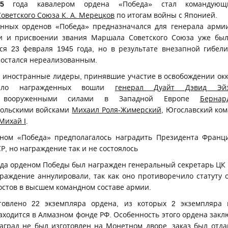
5
года кавалером ордена «Победа» стал командующи
оветского Союза К. А. Мерецков
по итогам войны с Японией.
нных орденов «Победа» предназначался для генерала армии
и и присвоении звания Маршала Советского Союза уже был
ся 23 февраля 1945 года, но в результате внезапной гибел
 остался нереализованным.
и иностранные лидеры, принявшие участие в освобождении о
исло награжденных вошли
генерал Дуайт Дэвид Эйз
й вооруженными силами в Западной Европе
Берна
ольскими войсками
Михаил Роля-Жимерский
, Югославский к
Михай I
.
еном «Победа» предполагалось наградить Президента Франц
Р, но награждение так и не состоялось
ода орденом Победы был награжден генеральный секретарь ЦК
аграждение аннулировали, так как оно противоречило статуту 
остов в высшем командном составе армии.
товлено 22 экземпляра ордена, из которых 2 экземпляра 
ходится в Алмазном фонде РФ. Особенность этого ордена заклю
наград не был изготовлен на Монетном дворе, заказ был отд