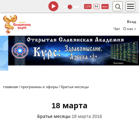
128
64
муз
Вход
Чат
О нас
главная
/
программы и эфиры
/
братья месяцы
18 марта
Братья месяцы
18 марта 2016