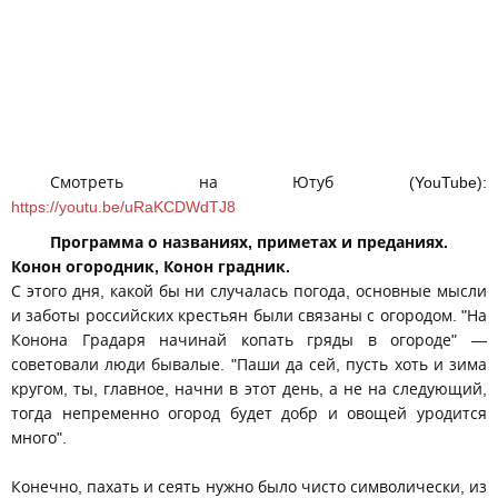
Смотреть на Ютуб (YouTube):
https://youtu.be/uRaKCDWdTJ8
Программа о названиях, приметах и преданиях.
Конон огородник, Конон градник.
С этого дня, какой бы ни случалась погода, основные мысли
и заботы российских крестьян были связаны с огородом. "На
Конона Градаря начинай копать гряды в огороде" —
советовали люди бывалые. "Паши да сей, пусть хоть и зима
кругом, ты, главное, начни в этот день, а не на следующий,
тогда непременно огород будет добр и овощей уродится
много".
Конечно, пахать и сеять нужно было чисто символически, из