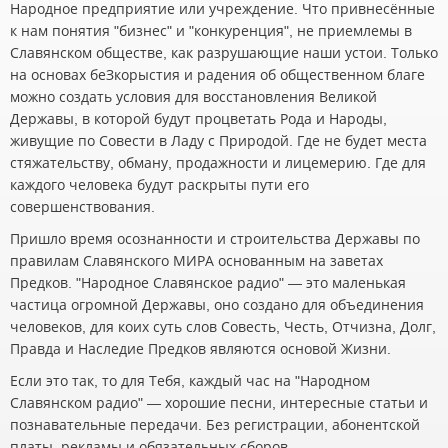
Народное предприятие или учреждение. Что привнесённые
к нам понятия "бизнес" и "конкуренция", не приемлемы в
Славянском обществе, как разрушающие наши устои. Только
на основах беЗкорыстия и радения об общественном благе
можно создать условия для восстановления Великой
Державы, в которой будут процветать Рода и Народы,
живущие по Совести в Ладу с Природой. Где не будет места
стяжательству, обману, продажности и лицемерию. Где для
каждого человека будут раскрыты пути его
совершенствования.
Пришло время осознанности и строительства Державы по
правилам Славянского МИРА основанным на заветах
Предков. "Народное Славянское радио" — это маленькая
частица огромной Державы, оно создано для объединения
человеков, для коих суть слов Совесть, Честь, Отчизна, Долг,
Правда и Наследие Предков являются основой Жизни.
Если это так, то для Тебя, каждый час на "Народном
Славянском радио" — хорошие песни, интересные статьи и
познавательные передачи. Без регистрации, абонентской
платы, рекламы и обязательных сборов.