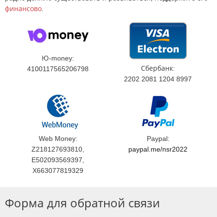
финансово
.
Ю-money:
Сбербанк:
4100117565206798
2202 2081 1204 8997
Web Money:
Paypal:
Z218127693810,
paypal.me/nsr2022
E502093569397,
X663077819329
Форма для обратной связи