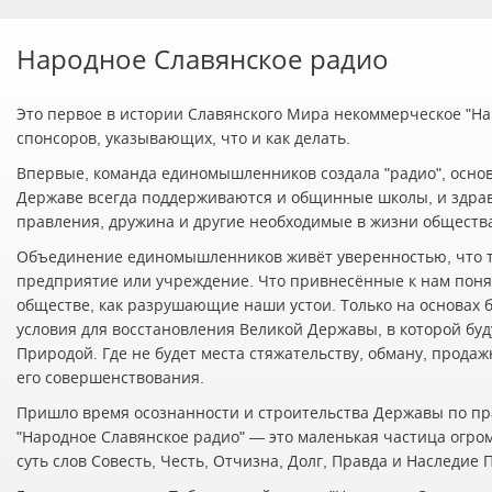
Народное Славянское радио
Это первое в истории Славянского Мира некоммерческое "Нар
спонсоров, указывающих, что и как делать.
Впервые, команда единомышленников создала "радио", осно
Державе всегда поддерживаются и общинные школы, и здра
правления, дружина и другие необходимые в жизни обществ
Объединение единомышленников живёт уверенностью, что т
предприятие или учреждение. Что привнесённые к нам понят
обществе, как разрушающие наши устои. Только на основах 
условия для восстановления Великой Державы, в которой буд
Природой. Где не будет места стяжательству, обману, прода
его совершенствования.
Пришло время осознанности и строительства Державы по пр
"Народное Славянское радио" — это маленькая частица огро
суть слов Совесть, Честь, Отчизна, Долг, Правда и Наследие