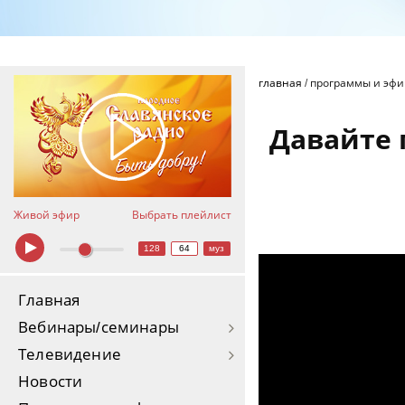
главная
/
программы и эф
Давайте п
Живой эфир
Выбрать плейлист
128
64
муз
Главная
Вебинары/семинары
Телевидение
Новости