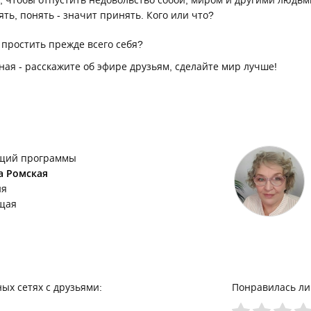
 чтобы отпустить недовольство собой, миром и другими людьми
ть, понять - значит принять. Кого или что?
 простить прежде всего себя?
ная - расскажите об эфире друзьям, сделайте мир лучше!
щий программы
а Ромская
ия
щая
ых сетях с друзьями:
Понравилась ли