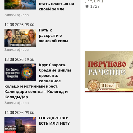
стать властью на
1727
своей земле
Записи эфиров
12-08-2026
08:00
Путь к
раскрытию
женской силы
Записи эфиров
13-08-2026
19:30
Круг Сварога.
Средние циклы
времени:
солнечное
кольцо и истинный крест.
Календари солнца – Кологод и
КолядыДар
Записи эфиров
14-08-2026
08:00
ГОСУДАРСТВО:
ЕСТЬ ИЛИ НЕТ?