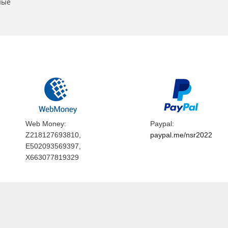
ные
Web Money:
Paypal:
Z218127693810,
paypal.me/nsr2022
E502093569397,
X663077819329