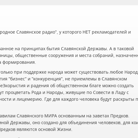
одное Славянское радио", у которого НЕТ рекламодателей и
ванное на принципах бытия Славянской Державы. А в таковой
вницы, общественные сооружения и места собраний, назначен
а формирования.
олько при поддержке народа может существовать любое Наро
ия "бизнес" и "конкуренция", не приемлемы в Славянском
беЗкорыстия и радения об общественном благе можно создать
ут процветать Рода и Народы, живущие по Совести в Ладу с
жности и лицемерию. Где для каждого человека будут раскрыты 
авилам Славянского МИРА основанным на заветах Предков.
мной Державы, оно создано для объединения человеков, для ко
 Предков являются основой Жизни.