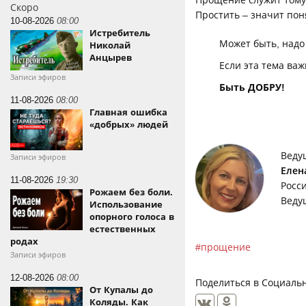
Прощение служит тому,
Скоро
Простить – значит поня
10-08-2026
08:00
Истребитель
Может быть, надо
Николай
Анцырев
Если эта тема важ
Записи эфиров
Б
ыть ДОБРУ!
11-08-2026
08:00
Главная ошибка
«добрых» людей
Веду
Записи эфиров
Елен
11-08-2026
19:30
Росс
Рожаем без боли.
Веду
Использование
опорного голоса в
естественных
родах
прощение
Записи эфиров
12-08-2026
08:00
Поделиться в Социальн
От Купалы до
Коляды. Как