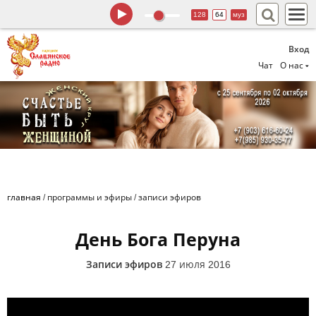
128
64
муз
Вход
Чат
О нас
главная
/
программы и эфиры
/
записи эфиров
День Бога Перуна
Записи эфиров
27 июля 2016