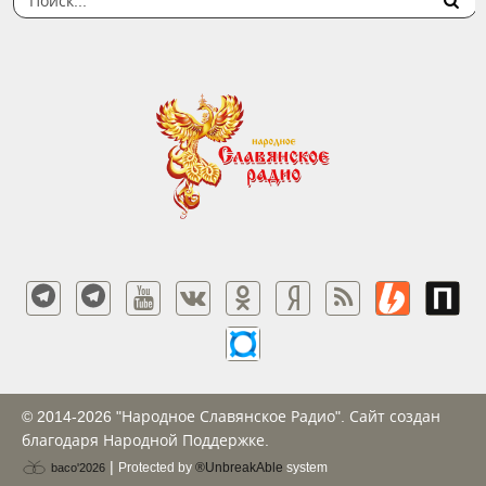
© 2014-2026 "Народное Славянское Радио". Сайт создан
благодаря Народной Поддержке.
|
Protected by
®UnbreakAble
system
baco'2026