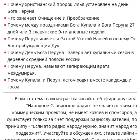
Почему христианский пророк Илья установлен на день
Бога Перуна.
Что означает Очищение и Преображение.
Почему между праздниками Бога Купала и Бога Перуна 27
дней или 3 славянские 9-ти дневные недели.
Почему Перун является Ратной Утехой Нашей и почему Он
Бог пробуждающий Дух.
Почему День Бога Перуна - завершает купальный сезон в
деревнях средней полосы России.
Почему Перуна, называют запирающим врата
междумирья.
Почему Купала, и Перун, летом ходят вместе как дождь и
гроза.
Если эта тема важная рассказывайте об эфире друзьям.
"Народное Славянское радио" не является чьим то
коммерческим проектом, не имеет хозяев и спонсоров, а
существует только за счёт поддержки радиослушателей, по
принципу - "Если это радио народу нужно, значит народ его
поддержит". Участвуйте в обсуждениях, ставьте лайки -
поддержите распространение Знаний. Сделаем вместе Мир