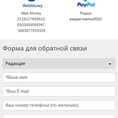
Web Money:
Paypal:
Z218127693810,
paypal.me/nsr2022
E502093569397,
X663077819329
Форма для обратной связи