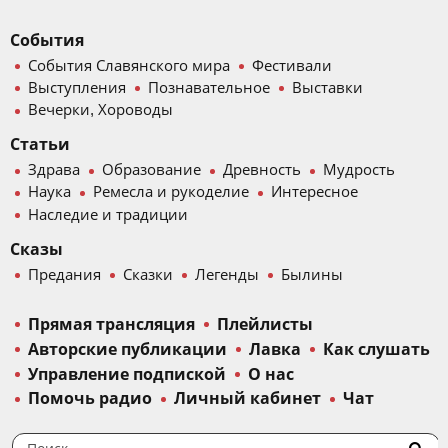
События
События Славянского мира
Фестивали
Выступления
Познавательное
Выставки
Вечерки, Хороводы
Статьи
Здрава
Образование
Древность
Мудрость
Наука
Ремесла и рукоделие
Интересное
Наследие и традиции
Сказы
Предания
Сказки
Легенды
Былины
Прямая трансляция
Плейлисты
Авторские публикации
Лавка
Как слушать
Управление подпиской
О нас
Помочь радио
Личный кабинет
Чат