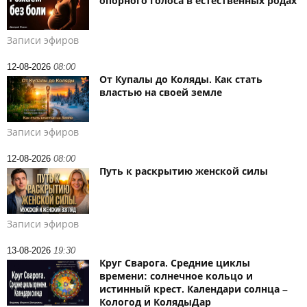
опорного голоса в естественных родах
Записи эфиров
12-08-2026
08:00
От Купалы до Коляды. Как стать
властью на своей земле
Записи эфиров
12-08-2026
08:00
Путь к раскрытию женской силы
Записи эфиров
13-08-2026
19:30
Круг Сварога. Средние циклы
времени: солнечное кольцо и
истинный крест. Календари солнца –
Кологод и КолядыДар