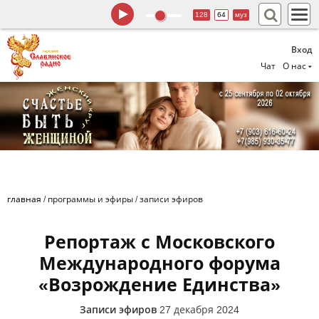
128
64
муз
Вход
Чат
О нас
главная
/
программы и эфиры
/
записи эфиров
Репортаж с Московского
Международного форума
«Возрождение Единства»
Записи эфиров
27 декабря 2024