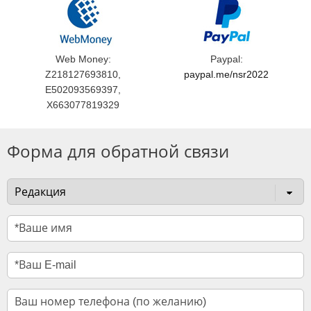
Web Money:
Paypal:
Z218127693810,
paypal.me/nsr2022
E502093569397,
X663077819329
Форма для обратной связи