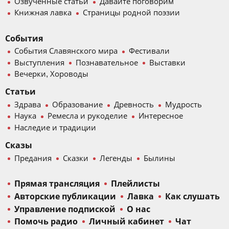
Озвученные статьи
Давайте поговорим
Книжная лавка
Страницы родной поэзии
События
События Славянского мира
Фестивали
Выступления
Познавательное
Выставки
Вечерки, Хороводы
Статьи
Здрава
Образование
Древность
Мудрость
Наука
Ремесла и рукоделие
Интересное
Наследие и традиции
Сказы
Предания
Сказки
Легенды
Былины
Прямая трансляция
Плейлисты
Авторские публикации
Лавка
Как слушать
Управление подпиской
О нас
Помочь радио
Личный кабинет
Чат