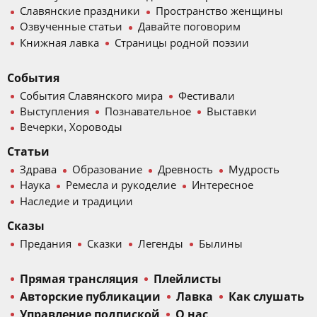
Славянские праздники
Пространство женщины
Озвученные статьи
Давайте поговорим
Книжная лавка
Страницы родной поэзии
События
События Славянского мира
Фестивали
Выступления
Познавательное
Выставки
Вечерки, Хороводы
Статьи
Здрава
Образование
Древность
Мудрость
Наука
Ремесла и рукоделие
Интересное
Наследие и традиции
Сказы
Предания
Сказки
Легенды
Былины
Прямая трансляция
Плейлисты
Авторские публикации
Лавка
Как слушать
Управление подпиской
О нас