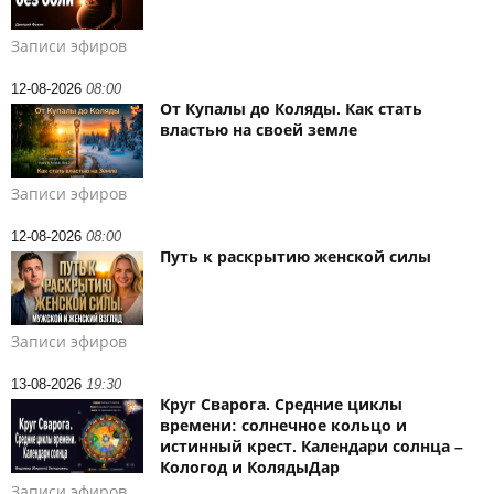
Записи эфиров
12-08-2026
08:00
От Купалы до Коляды. Как стать
властью на своей земле
Записи эфиров
12-08-2026
08:00
Путь к раскрытию женской силы
Записи эфиров
13-08-2026
19:30
Круг Сварога. Средние циклы
времени: солнечное кольцо и
истинный крест. Календари солнца –
Кологод и КолядыДар
Записи эфиров