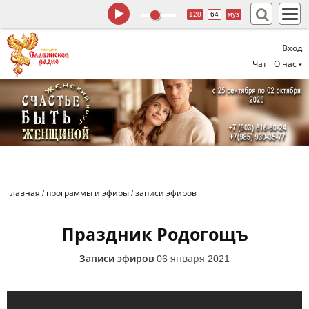
128
64
муз
Вход
Чат
О нас
главная
/
программы и эфиры
/
записи эфиров
Праздник Родогощъ
Записи эфиров
06 января 2021
Праздник Родогощъ. Любомiръ Тай-Мыр