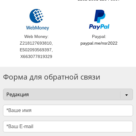
Web Money:
Paypal:
Z218127693810,
paypal.me/nsr2022
E502093569397,
X663077819329
Форма для обратной связи