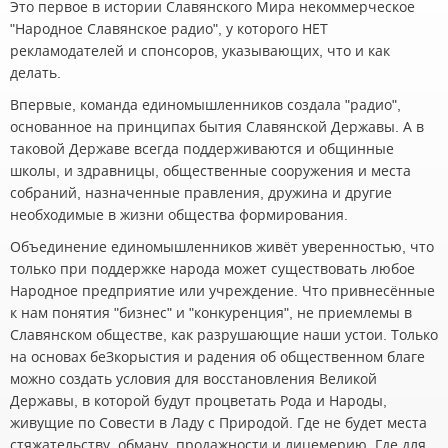
Это первое в истории Славянского Мира некоммерческое
"Народное Славянское радио", у которого НЕТ
рекламодателей и спонсоров, указывающих, что и как
делать.
Впервые, команда единомышленников создала "радио",
основанное на принципах бытия Славянской Державы. А в
таковой Державе всегда поддерживаются и общинные
школы, и здравницы, общественные сооружения и места
собраний, назначенные правления, дружина и другие
необходимые в жизни общества формирования.
Объединение единомышленников живёт уверенностью, что
только при поддержке народа может существовать любое
Народное предприятие или учреждение. Что привнесённые
к нам понятия "бизнес" и "конкуренция", не приемлемы в
Славянском обществе, как разрушающие наши устои. Только
на основах беЗкорыстия и радения об общественном благе
можно создать условия для восстановления Великой
Державы, в которой будут процветать Рода и Народы,
живущие по Совести в Ладу с Природой. Где не будет места
стяжательству, обману, продажности и лицемерию. Где для