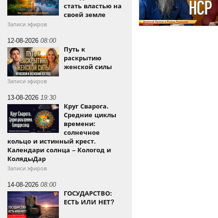
стать властью на
своей земле
Записи эфиров
12-08-2026
08:00
Путь к
раскрытию
женской силы
Записи эфиров
13-08-2026
19:30
Круг Сварога.
Средние циклы
времени:
солнечное
кольцо и истинный крест.
Календари солнца – Кологод и
КолядыДар
Записи эфиров
14-08-2026
08:00
ГОСУДАРСТВО:
ЕСТЬ ИЛИ НЕТ?