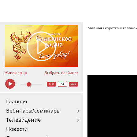
главная
/
коротко о главно
Живой эфир
Выбрать плейлист
Как познать МИР
128
64
муз
Главная
Вебинары/семинары
Телевидение
Новости