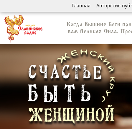
Главная
Авторские пуб
Когда Вышние Боги при
вам Великая Сила. Про