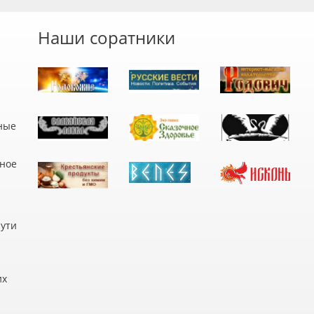
Наши соратники
ные
дное
пути
их