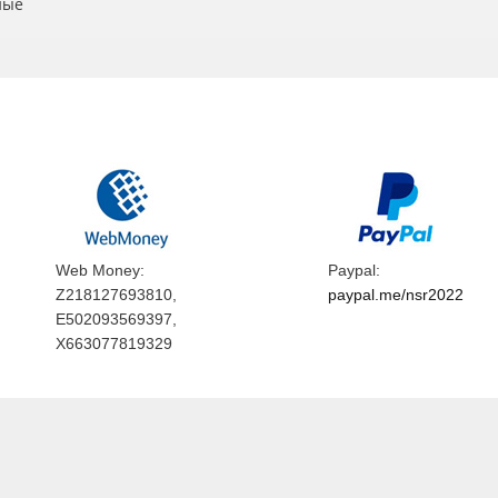
ные
Web Money:
Paypal:
Z218127693810,
paypal.me/nsr2022
E502093569397,
X663077819329