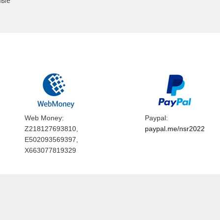
ные
Web Money:
Paypal:
Z218127693810,
paypal.me/nsr2022
E502093569397,
X663077819329