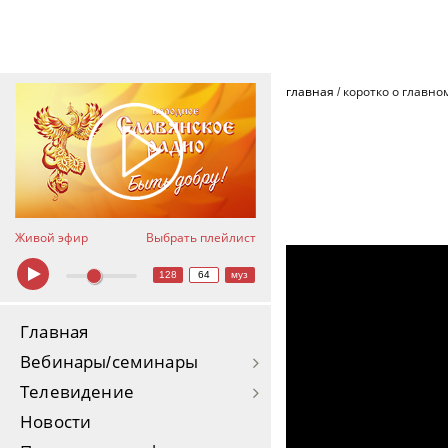
главная
/
коротко о главно
Живой эфир
Выбрать плейлист
Новое проявление себя
128
64
муз
Главная
Вебинары/семинары
Телевидение
Новости