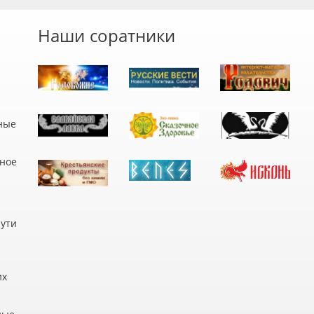
Наши соратники
ные
дное
пути
их