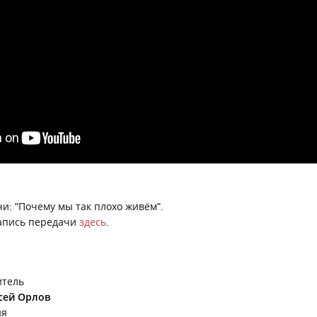
и: "Почему мы так плохо живём".
апись передачи
здесь
.
итель
сей Орлов
ия