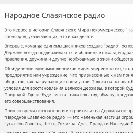
Народное Славянское радио
Это первое в истории Славянского Мира некоммерческое "Нар
спонсоров, указывающих, что и как делать.
Впервые, команда единомышленников создала "радио", осно
Державе всегда поддерживаются и общинные школы, и здра
правления, дружина и другие необходимые в жизни обществ
Объединение единомышленников живёт уверенностью, что т
предприятие или учреждение. Что привнесённые к нам понят
обществе, как разрушающие наши устои. Только на основах 
условия для восстановления Великой Державы, в которой буд
Природой. Где не будет места стяжательству, обману, прода
его совершенствования.
Пришло время осознанности и строительства Державы по пр
"Народное Славянское радио" — это маленькая частица огро
суть слов Совесть, Честь, Отчизна, Долг, Правда и Наследие