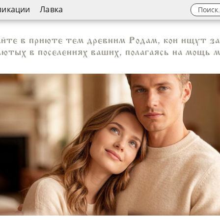
ликации
Лавка
айте в приюте тем древним Родам, кои ищут з
 лютых в поселениях ваших, полагаясь на мощь 