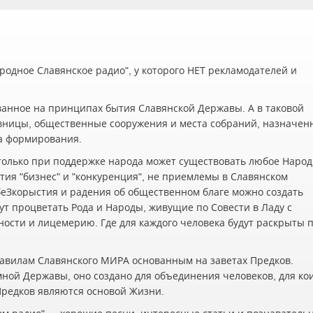
одное Славянское радио", у которого НЕТ рекламодателей и
ванное на принципах бытия Славянской Державы. А в таковой
вницы, общественные сооружения и места собраний, назначен
а формирования.
олько при поддержке народа может существовать любое Наро
ия "бизнес" и "конкуренция", не приемлемы в Славянском
беЗкорыстия и радения об общественном благе можно создать
ут процветать Рода и Народы, живущие по Совести в Ладу с
жности и лицемерию. Где для каждого человека будут раскрыты 
авилам Славянского МИРА основанным на заветах Предков.
мной Державы, оно создано для объединения человеков, для ко
 Предков являются основой Жизни.