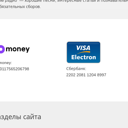
ском радио" — хорошие песни, интересные статьи и познаватель
бязательных сборов.
money:
Сбербанк:
0117565206798
2202 2081 1204 8997
азделы сайта