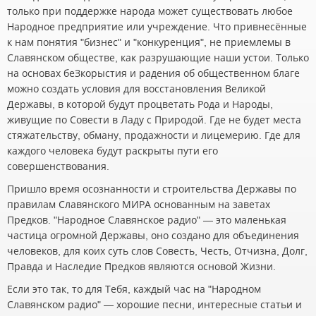
только при поддержке народа может существовать любое
Народное предприятие или учреждение. Что привнесённые
к нам понятия "бизнес" и "конкуренция", не приемлемы в
Славянском обществе, как разрушающие наши устои. Только
на основах беЗкорыстия и радения об общественном благе
можно создать условия для восстановления Великой
Державы, в которой будут процветать Рода и Народы,
живущие по Совести в Ладу с Природой. Где не будет места
стяжательству, обману, продажности и лицемерию. Где для
каждого человека будут раскрыты пути его
совершенствования.
Пришло время осознанности и строительства Державы по
правилам Славянского МИРА основанным на заветах
Предков. "Народное Славянское радио" — это маленькая
частица огромной Державы, оно создано для объединения
человеков, для коих суть слов Совесть, Честь, Отчизна, Долг,
Правда и Наследие Предков являются основой Жизни.
Если это так, то для Тебя, каждый час на "Народном
Славянском радио" — хорошие песни, интересные статьи и