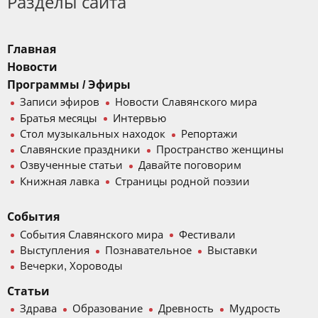
Разделы сайта
Главная
Новости
Программы / Эфиры
Записи эфиров
Новости Славянского мира
Братья месяцы
Интервью
Стол музыкальных находок
Репортажи
Славянские праздники
Пространство женщины
Озвученные статьи
Давайте поговорим
Книжная лавка
Страницы родной поэзии
События
События Славянского мира
Фестивали
Выступления
Познавательное
Выставки
Вечерки, Хороводы
Статьи
Здрава
Образование
Древность
Мудрость