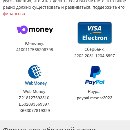
указывающих, что и как делать. Если Вы считаете, что такое
радио должно существовать и развиваться, поддержите его
финансово
.
Ю-money:
Сбербанк:
4100117565206798
2202 2081 1204 8997
Web Money:
Paypal:
Z218127693810,
paypal.me/nsr2022
E502093569397,
X663077819329