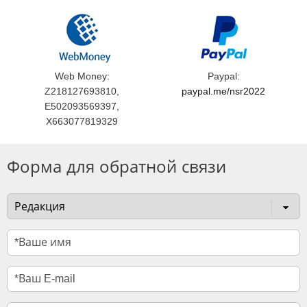
Web Money:
Paypal:
Z218127693810,
paypal.me/nsr2022
E502093569397,
X663077819329
Форма для обратной связи