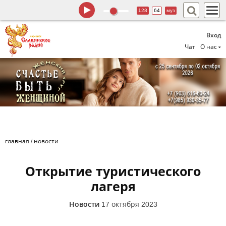
128
64
муз
Вход
Чат
О нас
главная
/
новости
Открытие туристического
лагеря
Новости
17 октября 2023