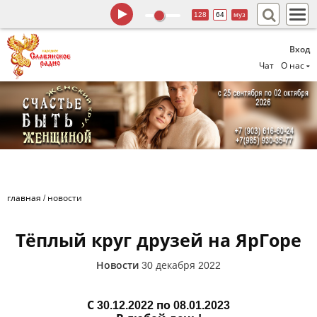
128
64
муз
Вход
Чат
О нас
главная
/
новости
Тёплый круг друзей на ЯрГоре
Новости
30 декабря 2022
С 30.12.2022 по 08.01.2023