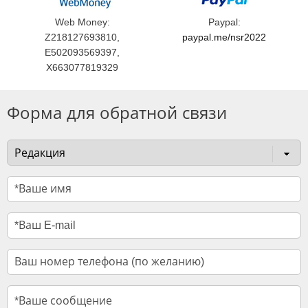
Web Money:
Paypal:
Z218127693810,
paypal.me/nsr2022
E502093569397,
X663077819329
Форма для обратной связи