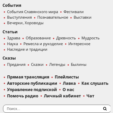
События
События Славянского мира
Фестивали
Выступления
Познавательное
Выставки
Вечерки, Хороводы
Статьи
Здрава
Образование
Древность
Мудрость
Наука
Ремесла и рукоделие
Интересное
Наследие и традиции
Сказы
Предания
Сказки
Легенды
Былины
Прямая трансляция
Плейлисты
Авторские публикации
Лавка
Как слушать
Управление подпиской
О нас
Помочь радио
Личный кабинет
Чат