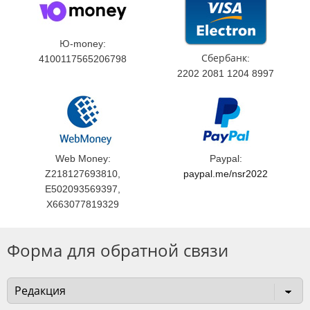
Ю-money:
Сбербанк:
4100117565206798
2202 2081 1204 8997
Web Money:
Paypal:
Z218127693810,
paypal.me/nsr2022
E502093569397,
X663077819329
Форма для обратной связи