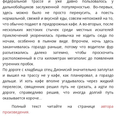
федеральной трассе и уже давно пользовалось у
дальнобойщиков заслуженной популярностью. Во-первых,
здесь можно было не просто перекусить, а поесть
нормальной, свежей и вкусной еды, совсем непохожей на то,
что обычно подают в придорожных кафе. А во-вторых, после
нескольких жестоких стычек среди местных искателей
приключений укоренилась привычка не ходить сюда по
ночам, особенно в пьяном виде. Впрочем, ночь здесь
заканчивалась гораздо раньше, потому что водители фур
разъезжались далеко затемно, чтобы проскочить
расположенный в ста километрах мегаполис до появления
утренних пробок.
По дороге с кладбища отец Дионисий значительно заплутал
и вышел на трассу не у кафе, как планировал, а гораздо
дальше. И хоть кафе вполне угадывалось через жидкий
перелесок, священник решил путь не срезать, а идти по
дороге, справедливо решив, что иногда долгий путь
оказывается короче...
Полный текст читайте на странице
автора
произведения.