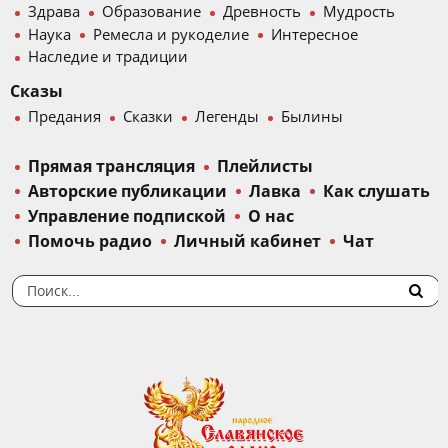
Здрава
Образование
Древность
Мудрость
Наука
Ремесла и рукоделие
Интересное
Наследие и традиции
Сказы
Предания
Сказки
Легенды
Былины
Прямая трансляция
Плейлисты
Авторские публикации
Лавка
Как слушать
Управление подпиской
О нас
Помочь радио
Личный кабинет
Чат