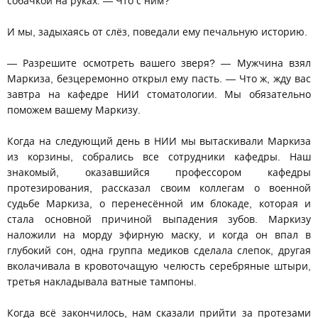
собачкой на руках. — Что с ним?
И мы, задыхаясь от слёз, поведали ему печальную историю.
— Разрешите осмотреть вашего зверя? — Мужчина взял
Маркиза, безцеремонно открыл ему пасть. — Что ж, жду вас
завтра на кафедре НИИ стоматологии. Мы обязательно
поможем вашему Маркизу.
Когда на следующий день в НИИ мы вытаскивали Маркиза
из корзины, собрались все сотрудники кафедры. Наш
знакомый, оказавшийся профессором кафедры
протезирования, рассказал своим коллегам о военной
судьбе Маркиза, о перенесённой им блокаде, которая и
стала основной причиной выпадения зубов. Маркизу
наложили на морду эфирную маску, и когда он впал в
глубокий сон, одна группа медиков сделала слепок, другая
вколачивала в кровоточащую челюсть серебряные штыри,
третья накладывала ватные тампоны.
Когда всё закончилось, нам сказали прийти за протезами