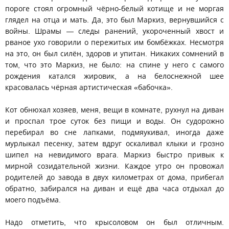
пороге стоял огромный чёрно-белый котище и не моргая
глядел на отца и мать. Да, это был Маркиз, вернувшийся с
войны. Шрамы — следы ранений, укороченный хвост и
рваное ухо говорили о пережитых им бомбёжках. Несмотря
на это, он был силён, здоров и упитан. Никаких сомнений в
том, что это Маркиз, не было: на спине у него с самого
рождения катался жировик, а на белоснежной шее
красовалась чёрная артистическая «бабочка».
Кот обнюхал хозяев, меня, вещи в комнате, рухнул на диван
и проспал трое суток без пищи и воды. Он судорожно
перебирал во сне лапками, подмяукивал, иногда даже
мурлыкал песенку, затем вдруг оскаливал клыки и грозно
шипел на невидимого врага. Маркиз быстро привык к
мирной созидательной жизни. Каждое утро он провожал
родителей до завода в двух километрах от дома, прибегал
обратно, забирался на диван и ещё два часа отдыхал до
моего подъёма.
Надо отметить, что крысоловом он был отличным.