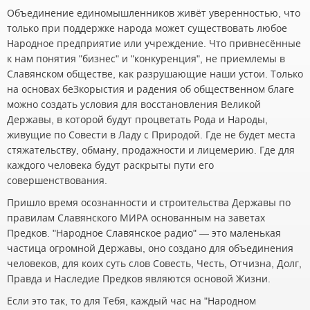
Объединение единомышленников живёт уверенностью, что
только при поддержке народа может существовать любое
Народное предприятие или учреждение. Что привнесённые
к нам понятия "бизнес" и "конкуренция", не приемлемы в
Славянском обществе, как разрушающие наши устои. Только
на основах беЗкорыстия и радения об общественном благе
можно создать условия для восстановления Великой
Державы, в которой будут процветать Рода и Народы,
живущие по Совести в Ладу с Природой. Где не будет места
стяжательству, обману, продажности и лицемерию. Где для
каждого человека будут раскрыты пути его
совершенствования.
Пришло время осознанности и строительства Державы по
правилам Славянского МИРА основанным на заветах
Предков. "Народное Славянское радио" — это маленькая
частица огромной Державы, оно создано для объединения
человеков, для коих суть слов Совесть, Честь, Отчизна, Долг,
Правда и Наследие Предков являются основой Жизни.
Если это так, то для Тебя, каждый час на "Народном