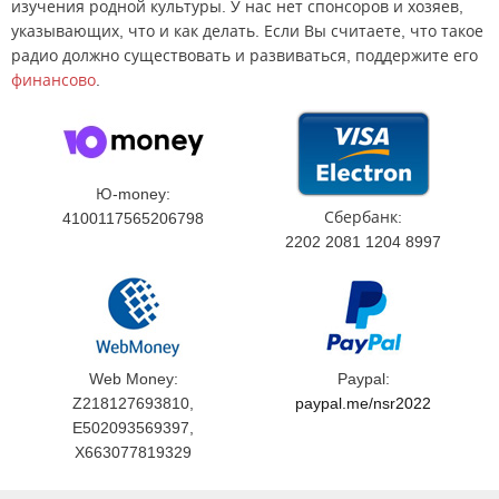
изучения родной культуры. У нас нет спонсоров и хозяев,
указывающих, что и как делать. Если Вы считаете, что такое
радио должно существовать и развиваться, поддержите его
финансово
.
Ю-money:
Сбербанк:
4100117565206798
2202 2081 1204 8997
Web Money:
Paypal:
Z218127693810,
paypal.me/nsr2022
E502093569397,
X663077819329