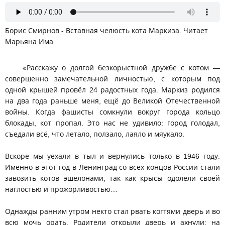
Борис Смирнов - Вставная челюсть кота Маркиза. Читает
Марьяна Има
«Расскажу о долгой безкорыстной дружбе с котом —
совершенно замечательной личностью, с которым под
одной крышей провёл 24 радостных года. Маркиз родился
на два года раньше меня, ещё до Великой Отечественной
войны. Когда фашисты сомкнули вокруг города кольцо
блокады, кот пропал. Это нас не удивило: город голодал,
съедали всё, что летало, ползало, лаяло и мяукало.
Вскоре мы уехали в тыл и вернулись только в 1946 году.
Именно в этот год в Ленинград со всех концов России стали
завозить котов эшелонами, так как крысы одолели своей
наглостью и прожорливостью…
Однажды ранним утром некто стал рвать когтями дверь и во
всю мочь орать. Родители открыли дверь и ахнули: на