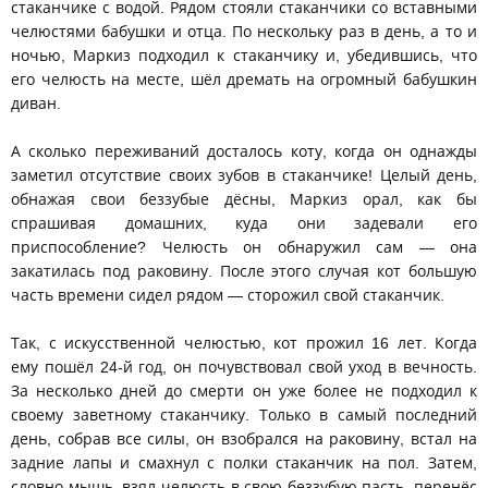
стаканчике с водой. Рядом стояли стаканчики со вставными
челюстями бабушки и отца. По нескольку раз в день, а то и
ночью, Маркиз подходил к стаканчику и, убедившись, что
его челюсть на месте, шёл дремать на огромный бабушкин
диван.
А сколько переживаний досталось коту, когда он однажды
заметил отсутствие своих зубов в стаканчике! Целый день,
обнажая свои беззубые дёсны, Маркиз орал, как бы
спрашивая домашних, куда они задевали его
приспособление? Челюсть он обнаружил сам — она
закатилась под раковину. После этого случая кот большую
часть времени сидел рядом — сторожил свой стаканчик.
Так, с искусственной челюстью, кот прожил 16 лет. Когда
ему пошёл 24-й год, он почувствовал свой уход в вечность.
За несколько дней до смерти он уже более не подходил к
своему заветному стаканчику. Только в самый последний
день, собрав все силы, он взобрался на раковину, встал на
задние лапы и смахнул с полки стаканчик на пол. Затем,
словно мышь, взял челюсть в свою беззубую пасть, перенёс