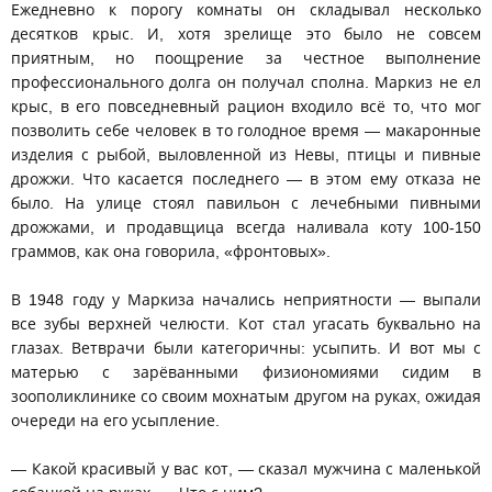
Ежедневно к порогу комнаты он складывал несколько
десятков крыс. И, хотя зрелище это было не совсем
приятным, но поощрение за честное выполнение
профессионального долга он получал сполна. Маркиз не ел
крыс, в его повседневный рацион входило всё то, что мог
позволить себе человек в то голодное время — макаронные
изделия с рыбой, выловленной из Невы, птицы и пивные
дрожжи. Что касается последнего — в этом ему отказа не
было. На улице стоял павильон с лечебными пивными
дрожжами, и продавщица всегда наливала коту 100-150
граммов, как она говорила, «фронтовых».
В 1948 году у Маркиза начались неприятности — выпали
все зубы верхней челюсти. Кот стал угасать буквально на
глазах. Ветврачи были категоричны: усыпить. И вот мы с
матерью с зарёванными физиономиями сидим в
зоополиклинике со своим мохнатым другом на руках, ожидая
очереди на его усыпление.
— Какой красивый у вас кот, — сказал мужчина с маленькой