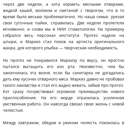
через две недели, а кота кормить мясными отварами,
жидкой кашей, молоком и сметаной с творогом, что в то
время было весьма проблематично. Но наша семья, урезая
свои суточные пайки, справилась. Две недели пролетели
мгновенно, и снова мы в НИИ стоматологии. На примерку
собрался весь персонал института. Протез надели на
штыри, и Маркиз стал похож на артиста оригинального
жанра, для которого улыбка — творческая необходимость.
Но протез не понравился Маркизу по вкусу, он яростно
пытался вытащить его изо рта. Неизвестно, чем бы
закончилась эта возня, если бы санитарка не догадалась
дать ему кусочек отварного мяса. Маркиз давно не пробовал
такого лакомства и стал его жадно жевать, забыв про протез.
Кот сразу почувствовал огромное преимущество нового
приспособления. На его морде отразилась усиленная
умственная работа. Он навсегда связал свою жизнь с новой
челюстью.
Между завтраком, обедом и ужином челюсть покоилась в