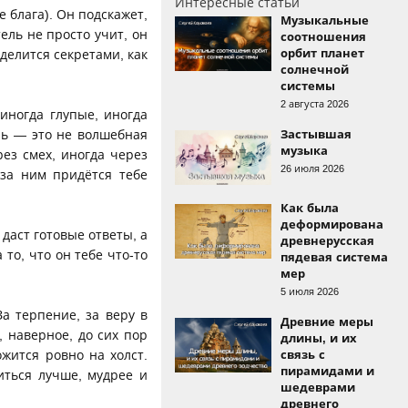
Интересные статьи
е блага). Он подскажет,
Музыкальные
ель не просто учит, он
соотношения
орбит планет
 делится секретами, как
солнечной
системы
2 августа 2026
 иногда глупые, иногда
ель — это не волшебная
Застывшая
музыка
рез смех, иногда через
26 июля 2026
 за ним придётся тебе
Как была
деформирована
 даст готовые ответы, а
древнерусская
 то, что он тебе что-то
пядевая система
мер
5 июля 2026
а терпение, за веру в
Древние меры
, наверное, до сих пор
длины, и их
жится ровно на холст.
связь с
пирамидами и
иться лучше, мудрее и
шедеврами
древнего