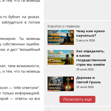
, и тем, что ты можешь
-то бубнит на уроках.
 заблудиться в потоке
Коротко о главном
Чему нам нужно
научиться?
кулинарию. Ты можешь
5 августа 2026
у собственных ошибок.
ехи, и даст "волшебный
Как определить,
в каком
государственном
строе мы живём
иал, твои возможности,
29 июля 2026
, и тем, что ты можешь
Держава и
Святой Грааль
22 июля 2026
осил — тебе ответили".
не только информацией,
торой — ответы на все
Посмотреть ещё