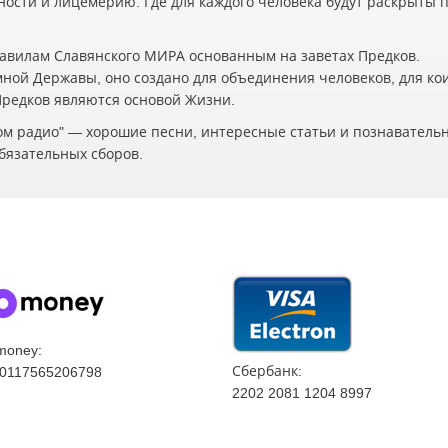
жности и лицемерию. Где для каждого человека будут раскрыты 
авилам Славянского МИРА основанным на заветах Предков.
мной Державы, оно создано для объединения человеков, для ко
 Предков являются основой Жизни.
ском радио" — хорошие песни, интересные статьи и познаватель
бязательных сборов.
money:
Сбербанк:
0117565206798
2202 2081 1204 8997