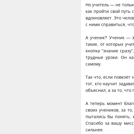
Но учитель — не только
как пройти свой путь 
вдохновляет. Это челов
с ними справиться, чт
А ученик? Ученик — эт
такие, от которых учи
кнопка "знание сразу"
трудные уроки. Он ка
самому.
Так что, если повезёт 
тот, кто научит задава
объяснил, а за то, что 
А теперь момент благ
своих учеников, за то
пытались бы понять, 
Спасибо за вашу мисс
сильнее.