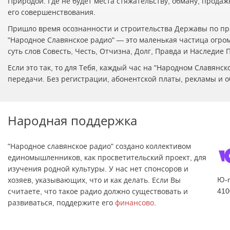
Природой. Где не будет места стяжательству, обману, прода
его совершенствования.
Пришло время осознанности и строительства Державы по пр
"Народное Славянское радио" — это маленькая частица огро
суть слов Совесть, Честь, Отчизна, Долг, Правда и Наследие
Если это так, то для Тебя, каждый час на "Народном Славян
передачи. Без регистрации, абонентской платы, рекламы и о
Народная поддержка
"Народное славянское радио" создано коллективом
единомышленников, как просветительский проект, для
изучения родной культуры. У нас нет спонсоров и
Ю-
хозяев, указывающих, что и как делать. Если Вы
410
считаете, что такое радио должно существовать и
развиваться, поддержите его
финансово
.