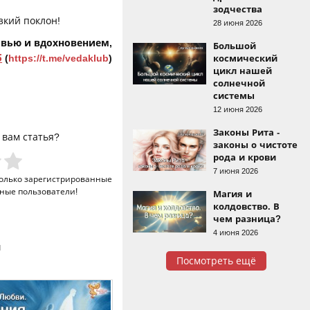
зодчества
зкий поклон!
28 июня 2026
овью и вдохновением,
Большой
б
(
https://t.me/vedaklub
)
космический
цикл нашей
солнечной
системы
12 июня 2026
Законы Рита -
 вам статья?
законы о чистоте
рода и крови
7 июня 2026
только
зарегистрированные
ные пользователи!
Магия и
колдовство. В
чем разница?
4 июня 2026
и
Посмотреть ещё