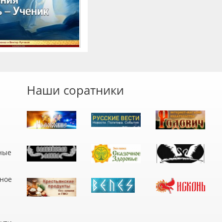
Наши соратники
ные
дное