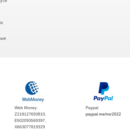
пути
их
ные
Web Money:
Paypal:
Z218127693810,
paypal.me/nsr2022
E502093569397,
X663077819329