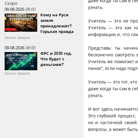
даже когда ты сам в с
Скоро
узнать.
08-08-2026
08:00
Кому на Руси
земля
Учитель — это не про
принадлежит?
Учитель — это как на
Горькая правда
информации и, что сам
Записи эфиров
09-08-2026
08:00
Представь: ты начин
ФРС и 2030 год.
бесконечно смотреть 
Что будет с
Учитель же помогает и
деньгами?
пинок", если надо подт
Записи эфиров
Учитель — это тот, кт
даже когда ты сам в с
узнать.
И вот здесь начинаетс
Это глубокий процесс,
но и частичкой своей
вопросы, а может быть,