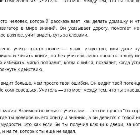
ебе сомневаешься. Учитель — это мост между тем, что ты знаешь
сто человек, который рассказывает, как делать домашку и что
вигатор в мире знаний. Он указывает дорогу, помогает не
ое важное, учит видеть суть за словами.
аешь учить что-то новое — язык, искусство, или даже 
видео и читать книги, но без учителя легко попасть в ловушк
х избежать: мягко поправит, когда ошибся, похвалит, когда усп
олкнуть к действию.
о видит больше, чем просто твои ошибки. Он видит твой потенц
ебе сомневаешься. Учитель — это мост между тем, что ты знаешь
я магия. Взаимоотношения с учителем — это не просто "ты спр
 где ты доверяешь его опыту и знанию, а он делится с тобой 
 мудрости. Это как если бы ты получил ключи к двери, за ко
 и на те, которых ты ещё не задал.