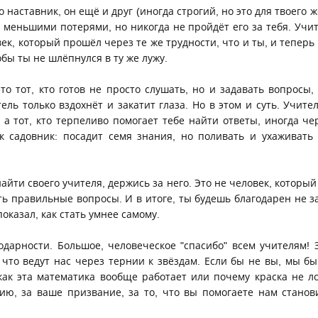
 наставник, он ещё и друг (иногда строгий, но это для твоего ж
с меньшими потерями, но никогда не пройдёт его за тебя. Учит
ек, который прошёл через те же трудности, что и ты, и теперь
обы ты не шлёпнулся в ту же лужу.
о тот, кто готов не просто слушать, но и задавать вопросы,
тель только вздохнёт и закатит глаза. Но в этом и суть. Учит
, а тот, кто терпеливо помогает тебе найти ответы, иногда че
к садовник: посадит семя знания, но поливать и ухаживать
найти своего учителя, держись за него. Это не человек, который
ть правильные вопросы. И в итоге, ты будешь благодарен не за
показал, как стать умнее самому.
одарности. Большое, человеческое "спасибо" всем учителям! З
, что ведут нас через тернии к звёздам. Если бы не вы, мы бы
как эта математика вообще работает или почему краска не ло
ию, за ваше призвание, за то, что вы помогаете нам станов