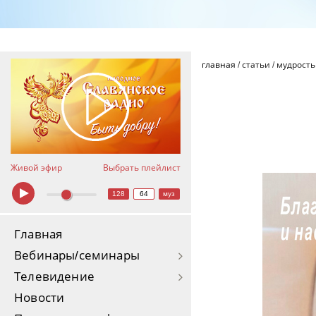
главная
/
статьи
/
мудрость
Живой эфир
Выбрать плейлист
128
64
муз
Главная
Вебинары/семинары
Телевидение
Новости