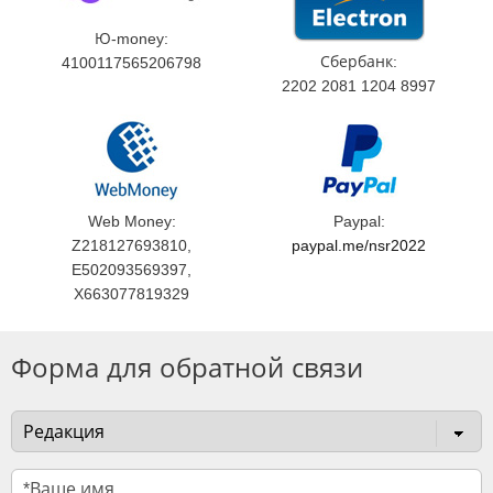
Ю-money:
Сбербанк:
4100117565206798
2202 2081 1204 8997
Web Money:
Paypal:
Z218127693810,
paypal.me/nsr2022
E502093569397,
X663077819329
Форма для обратной связи