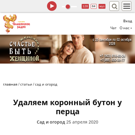
128
64
муз
Вход
Чат
О нас
главная
/
статьи
/
сад и огород
Удаляем коронный бутон у
перца
Сад и огород
25 апреля 2020