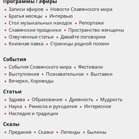
Программы / Эфиры
Записи эфиров
Новости Славянского мира
Братья месяцы
Интервью
Стол музыкальных находок
Репортажи
Славянские праздники
Пространство женщины
Озвученные статьи
Давайте поговорим
Книжная лавка
Страницы родной поэзии
События
События Славянского мира
Фестивали
Выступления
Познавательное
Выставки
Вечерки, Хороводы
Статьи
Здрава
Образование
Древность
Мудрость
Наука
Ремесла и рукоделие
Интересное
Наследие и традиции
Сказы
Предания
Сказки
Легенды
Былины