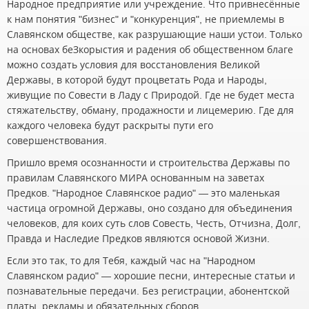
Народное предприятие или учреждение. Что привнесённые
к нам понятия "бизнес" и "конкуренция", не приемлемы в
Славянском обществе, как разрушающие наши устои. Только
на основах беЗкорыстия и радения об общественном благе
можно создать условия для восстановления Великой
Державы, в которой будут процветать Рода и Народы,
живущие по Совести в Ладу с Природой. Где не будет места
стяжательству, обману, продажности и лицемерию. Где для
каждого человека будут раскрыты пути его
совершенствования.
Пришло время осознанности и строительства Державы по
правилам Славянского МИРА основанным на заветах
Предков. "Народное Славянское радио" — это маленькая
частица огромной Державы, оно создано для объединения
человеков, для коих суть слов Совесть, Честь, Отчизна, Долг,
Правда и Наследие Предков являются основой Жизни.
Если это так, то для Тебя, каждый час на "Народном
Славянском радио" — хорошие песни, интересные статьи и
познавательные передачи. Без регистрации, абонентской
платы, рекламы и обязательных сборов.