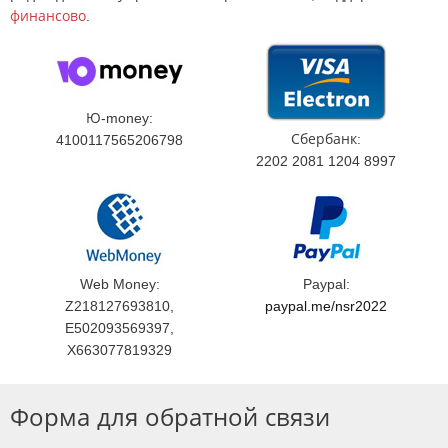
финансово
.
Ю-money:
Сбербанк:
4100117565206798
2202 2081 1204 8997
Web Money:
Paypal:
Z218127693810,
paypal.me/nsr2022
E502093569397,
X663077819329
Форма для обратной связи