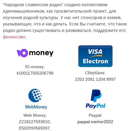
"Народное славянское радио" создано коллективом
единомышленников, как просветительский проект, для
изучения родной культуры. У нас нет спонсоров и хозяев,
указывающих, что и как делать. Если Вы считаете, что такое
радио должно существовать и развиваться, поддержите его
финансово
.
Ю-money:
Сбербанк:
4100117565206798
2202 2081 1204 8997
Web Money:
Paypal:
Z218127693810,
paypal.me/nsr2022
E502093569397,