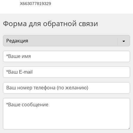
X663077819329
Форма для обратной связи