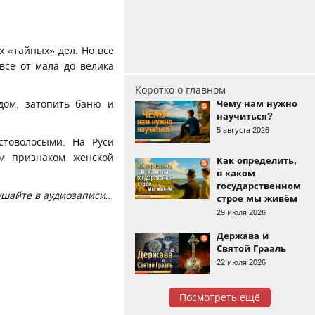
х «тайных» дел. Но все
все от мала до велика
Коротко о главном
 дом, затопить баню и
Чему нам нужно
научиться?
5 августа 2026
стоволосыми. На Руси
м признаком женской
Как определить,
в каком
государственном
айте в аудиозаписи...
строе мы живём
29 июля 2026
Держава и
Святой Грааль
22 июля 2026
Посмотреть ещё