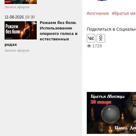
Записи эфиров
изгнание
братья м
11-08-2026
19:30
Рожаем без боли.
Использование
Поделиться в Социальн
опорного голоса в
естественных
родах
1729
Записи эфиров