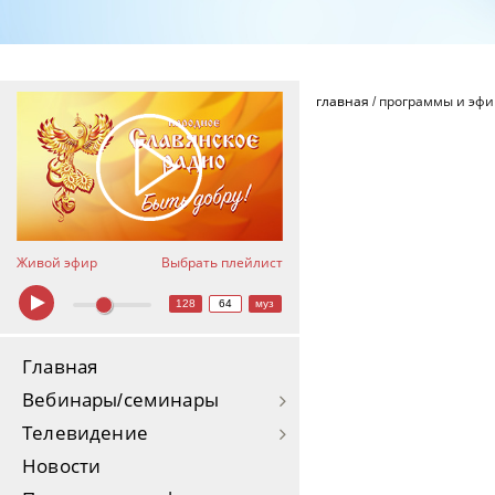
главная
/
программы и эф
Живой эфир
Выбрать плейлист
128
64
муз
Главная
Вебинары/семинары
Телевидение
Новости