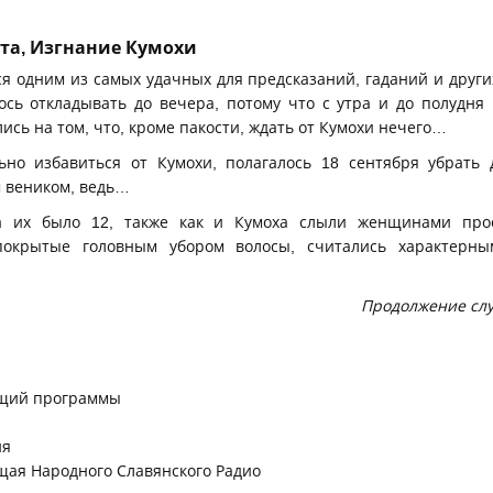
та, Изгнание Кумохи
ся одним из самых удачных для предсказаний, гаданий и други
ось откладывать до вечера, потому что с утра и до полудня 
ись на том, что, кроме пакости, ждать от Кумохи нечего…
ьно избавиться от Кумохи, полагалось 18 сентября убрать
 веником, ведь…
 а их было 12, также как и Кумоха слыли женщинами про
окрытые головным убором волосы, считались характерны
Продолжение слуш
щий программы
ия
щая Народного Славянского Радио