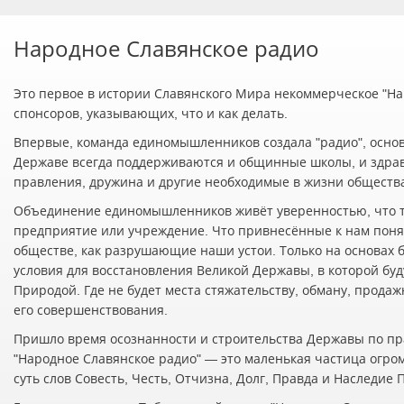
Народное Славянское радио
Это первое в истории Славянского Мира некоммерческое "Нар
спонсоров, указывающих, что и как делать.
Впервые, команда единомышленников создала "радио", осно
Державе всегда поддерживаются и общинные школы, и здра
правления, дружина и другие необходимые в жизни обществ
Объединение единомышленников живёт уверенностью, что т
предприятие или учреждение. Что привнесённые к нам понят
обществе, как разрушающие наши устои. Только на основах 
условия для восстановления Великой Державы, в которой буд
Природой. Где не будет места стяжательству, обману, прода
его совершенствования.
Пришло время осознанности и строительства Державы по пр
"Народное Славянское радио" — это маленькая частица огро
суть слов Совесть, Честь, Отчизна, Долг, Правда и Наследие