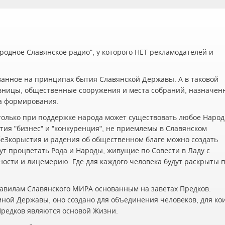
одное Славянское радио", у которого НЕТ рекламодателей и
ванное на принципах бытия Славянской Державы. А в таковой
вницы, общественные сооружения и места собраний, назначен
а формирования.
олько при поддержке народа может существовать любое Наро
ия "бизнес" и "конкуренция", не приемлемы в Славянском
беЗкорыстия и радения об общественном благе можно создать
ут процветать Рода и Народы, живущие по Совести в Ладу с
жности и лицемерию. Где для каждого человека будут раскрыты 
авилам Славянского МИРА основанным на заветах Предков.
мной Державы, оно создано для объединения человеков, для ко
 Предков являются основой Жизни.