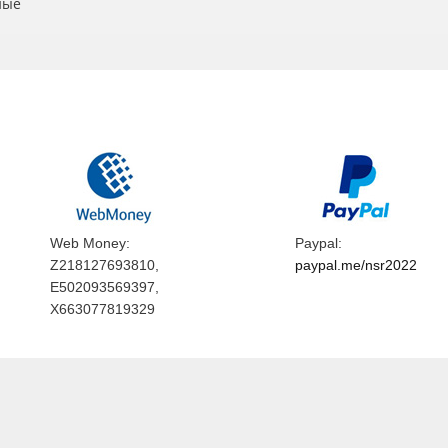
ные
Web Money:
Paypal:
Z218127693810,
paypal.me/nsr2022
E502093569397,
X663077819329