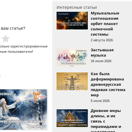
Интересные статьи
Музыкальные
соотношения
орбит планет
 вам статья?
солнечной
системы
2 августа 2026
только
зарегистрированные
Застывшая
ные пользователи!
музыка
26 июля 2026
Как была
и
деформирована
древнерусская
пядевая система
мер
5 июля 2026
Древние меры
длины, и их
связь с
пирамидами и
шедеврами