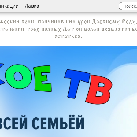
ликации
Лавка
еский войн, причинивший урон Древнему Роду
стечении трех полных Лет он волен возвратитьс
остаться.