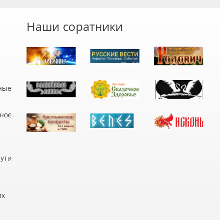
Наши соратники
ные
дное
пути
их