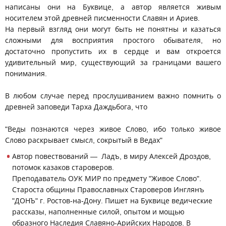
написаны они на Буквице, а автор является живым
носителем этой древней писменности Славян и Ариев.
На первый взгляд они могут быть не понятны и казаться
сложными для восприятия простого обывателя, но
достаточно пропустить их в сердце и вам откроется
удивительный мир, существующий за границами вашего
понимания.
В любом случае перед прослушиванием важно помнить о
древней заповеди Тарха Даждьбога, что
"Веды познаются через живое Слово, ибо только живое
Слово раскрывает смысл, сокрытый в Ведах"
Автор повествований — Ладъ, в миру Алексей Дроздов,
потомок казаков староверов.
Преподаватель ОУК МИР по предмету "Живое Слово".
Староста общины Православных Староверов Инглянъ
"ДОНЪ" г. Ростов-на-Дону. Пишет на Буквице ведические
рассказы, наполненные силой, опытом и мощью
образного Наследия Славяно-Арийских Народов. В