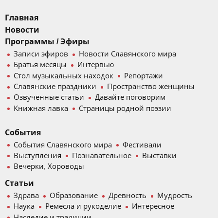
Главная
Новости
Программы / Эфиры
Записи эфиров
Новости Славянского мира
Братья месяцы
Интервью
Стол музыкальных находок
Репортажи
Славянские праздники
Пространство женщины
Озвученные статьи
Давайте поговорим
Книжная лавка
Страницы родной поэзии
События
События Славянского мира
Фестивали
Выступления
Познавательное
Выставки
Вечерки, Хороводы
Статьи
Здрава
Образование
Древность
Мудрость
Наука
Ремесла и рукоделие
Интересное
Наследие и традиции