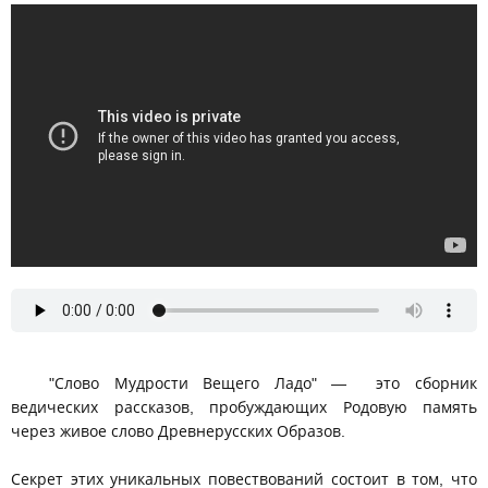
Слово Мудрости Вещего Ладо. АЗЪ. Любомiръ Тай-Мыр
"Слово Мудрости Вещего Ладо" — это сборник
ведических рассказов, пробуждающих Родовую память
через живое слово Древнерусских Образов.
Секрет этих уникальных повествований состоит в том, что