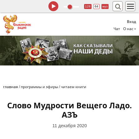
128
64
муз
Вход
Чат
О нас
главная
/
программы и эфиры
/
читаем книги
Слово Мудрости Вещего Ладо.
АЗЪ
11 декабря 2020