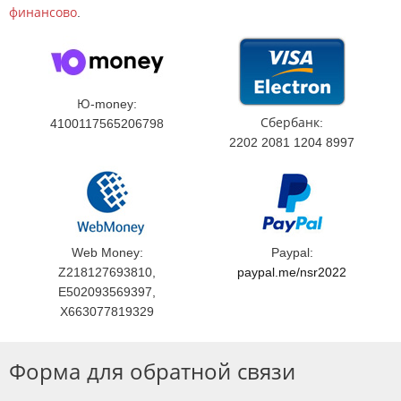
финансово
.
Ю-money:
Сбербанк:
4100117565206798
2202 2081 1204 8997
Web Money:
Paypal:
Z218127693810,
paypal.me/nsr2022
E502093569397,
X663077819329
Форма для обратной связи