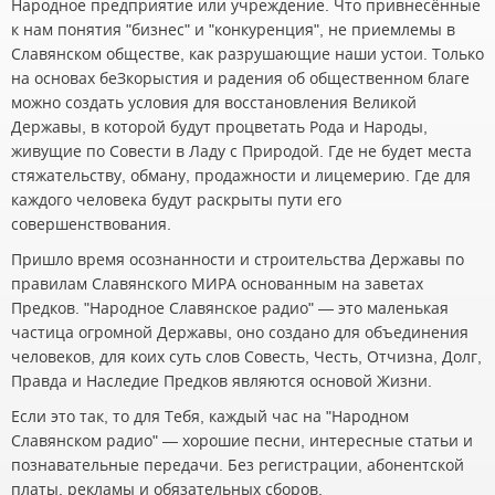
Народное предприятие или учреждение. Что привнесённые
к нам понятия "бизнес" и "конкуренция", не приемлемы в
Славянском обществе, как разрушающие наши устои. Только
на основах беЗкорыстия и радения об общественном благе
можно создать условия для восстановления Великой
Державы, в которой будут процветать Рода и Народы,
живущие по Совести в Ладу с Природой. Где не будет места
стяжательству, обману, продажности и лицемерию. Где для
каждого человека будут раскрыты пути его
совершенствования.
Пришло время осознанности и строительства Державы по
правилам Славянского МИРА основанным на заветах
Предков. "Народное Славянское радио" — это маленькая
частица огромной Державы, оно создано для объединения
человеков, для коих суть слов Совесть, Честь, Отчизна, Долг,
Правда и Наследие Предков являются основой Жизни.
Если это так, то для Тебя, каждый час на "Народном
Славянском радио" — хорошие песни, интересные статьи и
познавательные передачи. Без регистрации, абонентской
платы, рекламы и обязательных сборов.