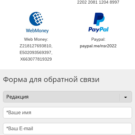
2202 2081 1204 8997
Web Money:
Paypal:
Z218127693810,
paypal.me/nsr2022
E502093569397,
X663077819329
Форма для обратной связи