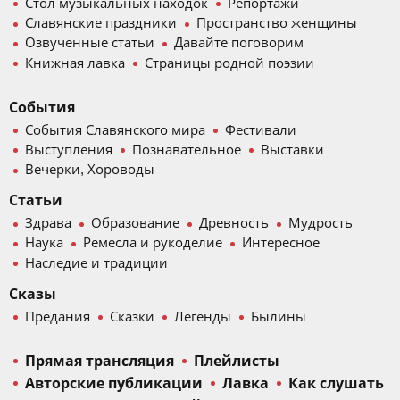
Стол музыкальных находок
Репортажи
Славянские праздники
Пространство женщины
Озвученные статьи
Давайте поговорим
Книжная лавка
Страницы родной поэзии
События
События Славянского мира
Фестивали
Выступления
Познавательное
Выставки
Вечерки, Хороводы
Статьи
Здрава
Образование
Древность
Мудрость
Наука
Ремесла и рукоделие
Интересное
Наследие и традиции
Сказы
Предания
Сказки
Легенды
Былины
Прямая трансляция
Плейлисты
Авторские публикации
Лавка
Как слушать