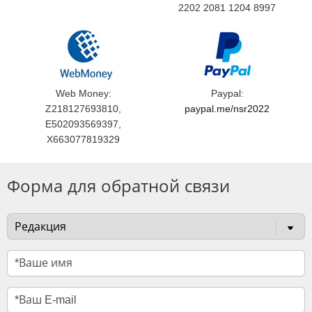
2202 2081 1204 8997
Web Money:
Paypal:
Z218127693810,
paypal.me/nsr2022
E502093569397,
X663077819329
Форма для обратной связи