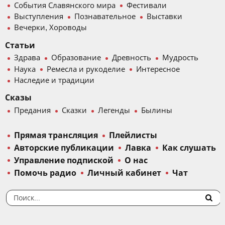
События Славянского мира
Фестивали
Выступления
Познавательное
Выставки
Вечерки, Хороводы
Статьи
Здрава
Образование
Древность
Мудрость
Наука
Ремесла и рукоделие
Интересное
Наследие и традиции
Сказы
Предания
Сказки
Легенды
Былины
Прямая трансляция
Плейлисты
Авторские публикации
Лавка
Как слушать
Управление подпиской
О нас
Помочь радио
Личный кабинет
Чат