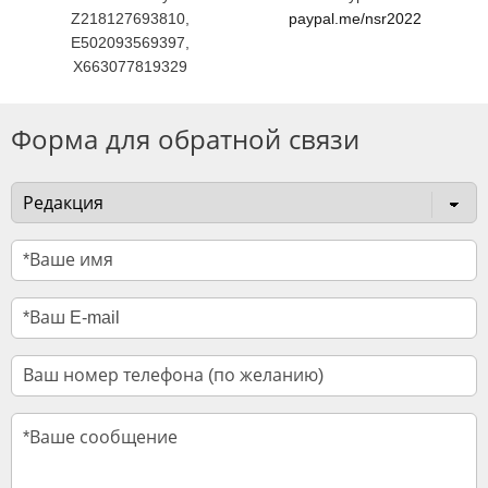
Z218127693810,
paypal.me/nsr2022
E502093569397,
X663077819329
Форма для обратной связи