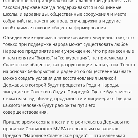
основанное на принципах бытия Славянской Державы. А в
таковой Державе всегда поддерживаются и общинные
школы, и здравницы, общественные сооружения и места
собраний, назначенные правления, дружина и другие
необходимые в жизни общества формирования.
Объединение единомышленников живёт уверенностью, что
только при поддержке народа может существовать любое
Народное предприятие или учреждение. Что привнесённые
к нам понятия "бизнес" и "конкуренция", не приемлемы в
Славянском обществе, как разрушающие наши устои. Только
на основах беЗкорыстия и радения об общественном благе
можно создать условия для восстановления Великой
Державы, в которой будут процветать Рода и Народы,
живущие по Совести в Ладу с Природой. Где не будет места
стяжательству, обману, продажности и лицемерию. Где для
каждого человека будут раскрыты пути его
совершенствования.
Пришло время осознанности и строительства Державы по
правилам Славянского МИРА основанным на заветах
Предков. "Народное Славянское радио" — это маленькая