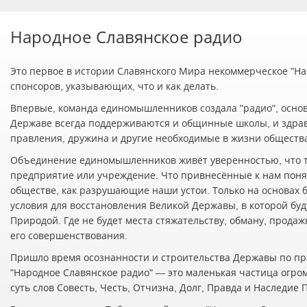
Народное Славянское радио
Это первое в истории Славянского Мира некоммерческое "Нар
спонсоров, указывающих, что и как делать.
Впервые, команда единомышленников создала "радио", осно
Державе всегда поддерживаются и общинные школы, и здра
правления, дружина и другие необходимые в жизни обществ
Объединение единомышленников живёт уверенностью, что т
предприятие или учреждение. Что привнесённые к нам понят
обществе, как разрушающие наши устои. Только на основах 
условия для восстановления Великой Державы, в которой буд
Природой. Где не будет места стяжательству, обману, прода
его совершенствования.
Пришло время осознанности и строительства Державы по пр
"Народное Славянское радио" — это маленькая частица огро
суть слов Совесть, Честь, Отчизна, Долг, Правда и Наследие