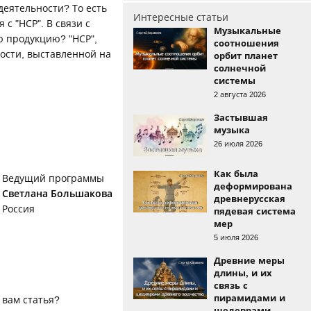
деятельности? То есть
Интересные статьи
с "НСР". В связи с
Музыкальные
ю продукцию? "НСР",
соотношения
ности, выставленной на
орбит планет
солнечной
системы
2 августа 2026
Застывшая
музыка
26 июля 2026
Как была
Ведущий программы
деформирована
Светлана Большакова
древнерусская
Россия
пядевая система
мер
5 июля 2026
Древние меры
длины, и их
связь с
пирамидами и
 вам статья?
шедеврами