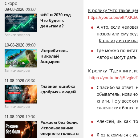
Скоро
09-08-2026
08:00
К ролику "Что такое це
ФРС и 2030 год.
https://youtu.be/ettYXK3i
Что будет с
деньгами?
А что, если челове
позволили ему осу
Записи эфиров
К ролику из цикл
10-08-2026
08:00
Где можно почитат
Истребитель
Николай
Авторы могут дать
Анцырев
К ролику "Где книги, 
Записи эфиров
https://youtu.be/jjSfvgkv
11-08-2026
08:00
Главная ошибка
Спасибо за ответ, 
«добрых» людей
обыватель, новичо
книги. Не у всех о
Записи эфиров
славянских богах, 
11-08-2026
19:30
Алексей, Вы как- т
Рожаем без боли.
Использование
опорного голоса в
Я ознакомился с у