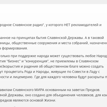
одное Славянское радио", у которого НЕТ рекламодателей и
ванное на принципах бытия Славянской Державы. А в таковой
вницы, общественные сооружения и места собраний, назначен
а формирования.
олько при поддержке народа может существовать любое Наро
ия "бизнес" и "конкуренция", не приемлемы в Славянском
беЗкорыстия и радения об общественном благе можно создать
ут процветать Рода и Народы, живущие по Совести в Ладу с
жности и лицемерию. Где для каждого человека будут раскрыты 
авилам Славянского МИРА основанным на заветах Предков.
мной Державы, оно создано для объединения человеков, для ко
 Предков являются основой Жизни.