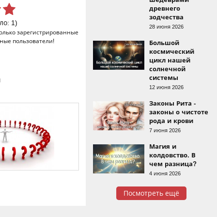
древнего
зодчества
ло: 1)
28 июня 2026
только
зарегистрированные
ные пользователи!
Большой
космический
цикл нашей
солнечной
системы
и
12 июня 2026
Законы Рита -
законы о чистоте
рода и крови
7 июня 2026
Магия и
колдовство. В
чем разница?
4 июня 2026
Посмотреть ещё