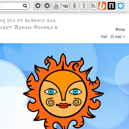
х его от всякого зла,
к свет Ярилы-Солнца в
Вход
Чат
О нас