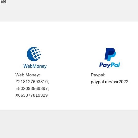
ные
Web Money:
Paypal:
Z218127693810,
paypal.me/nsr2022
E502093569397,
X663077819329