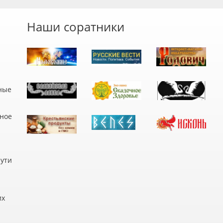
Наши соратники
ные
дное
пути
их