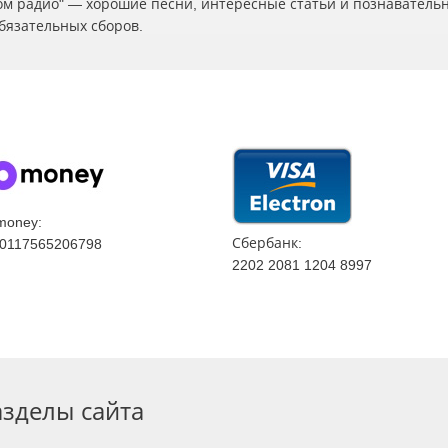
ском радио" — хорошие песни, интересные статьи и познаватель
бязательных сборов.
money:
Сбербанк:
0117565206798
2202 2081 1204 8997
азделы сайта