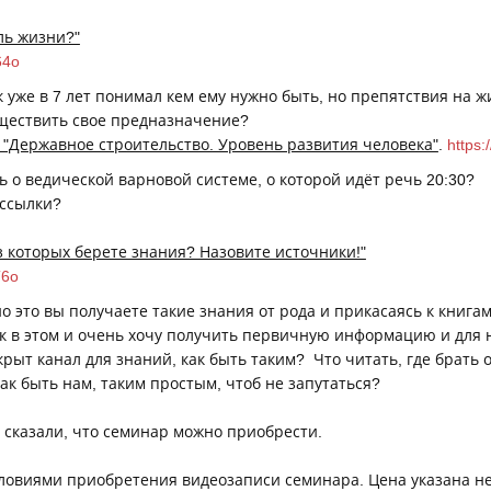
ль жизни?"
64o
к уже в 7 лет понимал кем ему нужно быть, но препятствия на 
ществить свое предназначение?
а "Державное строительство. Уровень развития человека"
.
https
ь о ведической варновой системе, о которой идёт речь 20:30?
 ссылки?
из которых берете знания? Назовите источники!"
T6o
но это вы получаете такие знания от рода и прикасаясь к книгам
к в этом и очень хочу получить первичную информацию и для 
ткрыт канал для знаний, как быть таким? Что читать, где брать 
как быть нам, таким простым, чтоб не запутаться?
о сказали, что семинар можно приобрести.
словиями приобретения видеозаписи семинара. Цена указана не