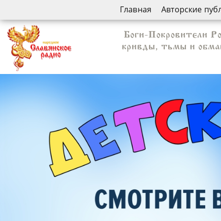
Главная
Авторские пуб
Боги-Покровители Род
кривды, тьмы и обман