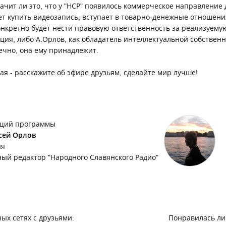
ачит ли это, что у "НСР" появилось коммерческое направление 
т купить видеозапись, вступает в товарно-денежные отношения 
конкретно будет нести правовую ответственность за реализуему
ация, либо А.Орлов, как обладатель интеллектуальной собствен
нечно, она ему принадлежит.
ная - расскажите об эфире друзьям, сделайте мир лучше!
щий программы
сей Орлов
ия
ный редактор "Народного Славянского Радио"
ых сетях с друзьями:
Понравилась ли