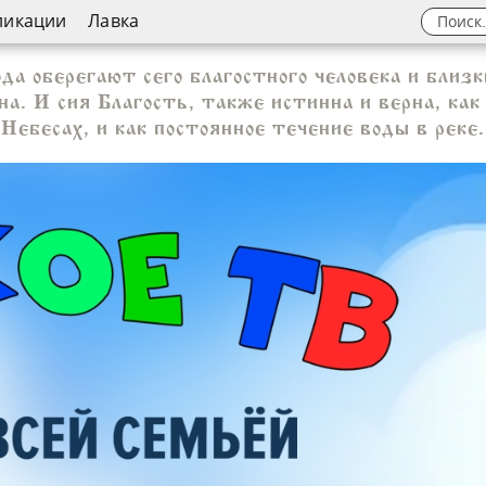
ликации
Лавка
а оберегают сего благостного человека и близки
а. И сия Благость, также истинна и верна, ка
Небесах, и как постоянное течение воды в реке.