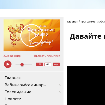
главная
/
программы и эф
Давайте 
Живой эфир
Выбрать плейлист
128
64
муз
Давайте поговорим... 
Главная
Вебинары/семинары
Телевидение
Новости