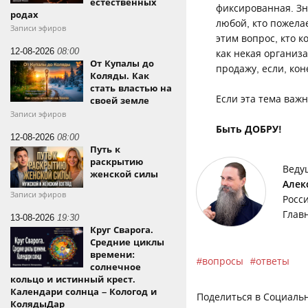
естественных
фиксированная. Зн
родах
любой, кто пожелае
Записи эфиров
этим вопрос, кто 
12-08-2026
08:00
как некая организ
От Купалы до
продажу, если, ко
Коляды. Как
стать властью на
Если эта тема важ
своей земле
Записи эфиров
Быть ДОБРУ!
12-08-2026
08:00
Путь к
раскрытию
Веду
женской силы
Алек
Записи эфиров
Росс
Глав
13-08-2026
19:30
Круг Сварога.
Средние циклы
времени:
вопросы
ответы
солнечное
кольцо и истинный крест.
Календари солнца – Кологод и
Поделиться в Социальн
КолядыДар