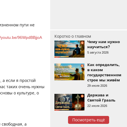
жизненном пути не
Коротко о главном
://youtu.be/96WpdBBjjoA
Чему нам нужно
научиться?
5 августа 2026
Как определить,
в каком
государственном
строе мы живём
, а если я простой
29 июля 2026
нас таких очень нужны
основы о культуре, о
Держава и
Святой Грааль
22 июля 2026
Посмотреть ещё
 свободная, а