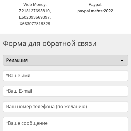
Web Money:
Paypal:
Z218127693810,
paypal.me/nsr2022
E502093569397,
X663077819329
Форма для обратной связи