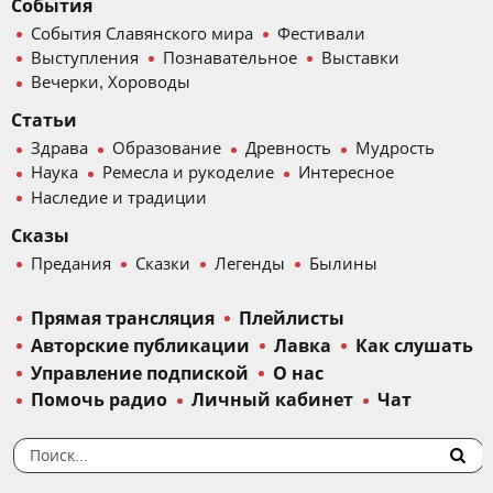
События
События Славянского мира
Фестивали
Выступления
Познавательное
Выставки
Вечерки, Хороводы
Статьи
Здрава
Образование
Древность
Мудрость
Наука
Ремесла и рукоделие
Интересное
Наследие и традиции
Сказы
Предания
Сказки
Легенды
Былины
Прямая трансляция
Плейлисты
Авторские публикации
Лавка
Как слушать
Управление подпиской
О нас
Помочь радио
Личный кабинет
Чат