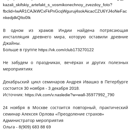
kazali_skifskiy_artefakt_s_vosmikonechnoy_zvezdoy_foto?
fbclid=IwAR1CAJkWCxFkPnGcqWguruj4sokAicacCZU6YJ4oNeFac
nkedjdkQIto0Ik
В одном из храмов Индии найдена потрясающая
инсталляция древнего мира, которую оставили древние
Джайны.
Больше в группе https://vk.com/club173270122
Не забудем о праздниках, вечёрках и других полезных
мероприятиях
Декабрьский цикл семинаров Андрея Ивашко в Петербурге
состоится 30 ноября - 3 декабря 2018.
Источник: https://vk.com/v.nasledie?w=wall-35977992_790
24 ноября в Москве состоится повторный, практический
семинар Алексея Орлова «Преодоление страхов»
Администратор мероприятия
Ольга - 8(909) 683 88 69