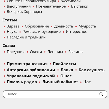
События Славянского мира
Фестивали
Выступления
Познавательное
Выставки
Вечерки, Хороводы
Статьи
Здрава
Образование
Древность
Мудрость
Наука
Ремесла и рукоделие
Интересное
Наследие и традиции
Сказы
Предания
Сказки
Легенды
Былины
Прямая трансляция
Плейлисты
Авторские публикации
Лавка
Как слушать
Управление подпиской
О нас
Помочь радио
Личный кабинет
Чат