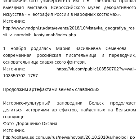
экономического университета им. Г.В. Плеханова прошла
выездная выставка Всероссийского музея декоративного
искусства - «География России в народных костюмах».
Источник:
http://www.vmdpni.ru/data/events/2018/10/vistavka_geografiya_ros
sii_v_narodnih_kostyumah/index.php
1 ноября родилась Мария Васильевна Семенова —
современная российская писательница и переводчик,
основательница славянского фэнтези.
Источник: https://vk.com/public103550702?w=wall-
103550702_1757
Продолжим артефактами земель славянских
Историко-культурный заповедник Бельск продолжает
делиться историями артефактов, найденных на Бельском
городище.
Фото: Дорошенко Оксана
Источник:
http://poltava.sq.com.ua/rus/news/novosti/26.10.2018/arheologi_po