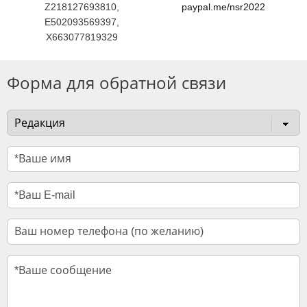
Z218127693810,
paypal.me/nsr2022
E502093569397,
X663077819329
Форма для обратной связи