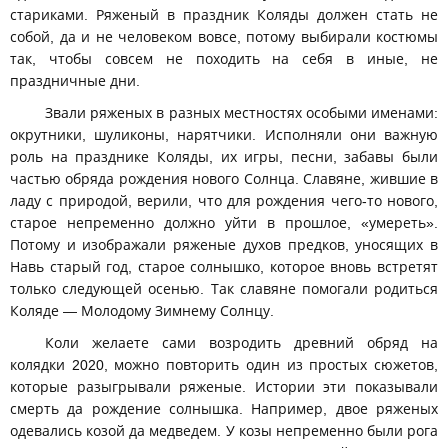
стариками. Ряженый в праздник Коляды должен стать не
собой, да и не человеком вовсе, потому выбирали костюмы
так, чтобы совсем не походить на себя в иные, не
праздничные дни.
Звали ряженых в разных местностях особыми именами:
окрутники, шуликоны, нарятчики. Исполняли они важную
роль на празднике Коляды, их игры, песни, забавы были
частью обряда рождения нового Солнца. Славяне, жившие в
ладу с природой, верили, что для рождения чего-то нового,
старое непременно должно уйти в прошлое, «умереть».
Потому и изображали ряженые духов предков, уносящих в
Навь старый год, старое солнышко, которое вновь встретят
только следующей осенью. Так славяне помогали родиться
Коляде — Молодому Зимнему Солнцу.
Коли желаете сами возродить древний обряд на
колядки 2020, можно повторить один из простых сюжетов,
которые разыгрывали ряженые. Истории эти показывали
смерть да рождение солнышка. Например, двое ряженых
одевались козой да медведем. У козы непременно были рога