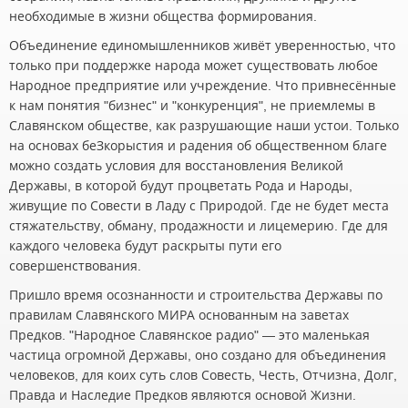
необходимые в жизни общества формирования.
Объединение единомышленников живёт уверенностью, что
только при поддержке народа может существовать любое
Народное предприятие или учреждение. Что привнесённые
к нам понятия "бизнес" и "конкуренция", не приемлемы в
Славянском обществе, как разрушающие наши устои. Только
на основах беЗкорыстия и радения об общественном благе
можно создать условия для восстановления Великой
Державы, в которой будут процветать Рода и Народы,
живущие по Совести в Ладу с Природой. Где не будет места
стяжательству, обману, продажности и лицемерию. Где для
каждого человека будут раскрыты пути его
совершенствования.
Пришло время осознанности и строительства Державы по
правилам Славянского МИРА основанным на заветах
Предков. "Народное Славянское радио" — это маленькая
частица огромной Державы, оно создано для объединения
человеков, для коих суть слов Совесть, Честь, Отчизна, Долг,
Правда и Наследие Предков являются основой Жизни.