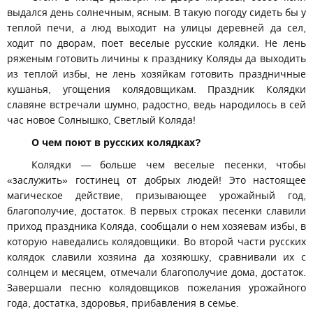
выдался день солнечным, ясным. В такую погоду сидеть бы у
теплой печи, а люд выходит на улицы деревней да сел,
ходит по дворам, поет веселые русские колядки. Не лень
ряженым готовить личины к празднику Коляды да выходить
из теплой избы, не лень хозяйкам готовить праздничные
кушанья, угощения колядовщикам. Праздник Колядки
славяне встречали шумно, радостно, ведь народилось в сей
час новое Солнышко, Светлый Коляда!
О чем поют в русских колядках?
Колядки — больше чем веселые песенки, чтобы
«заслужить» гостинец от добрых людей! Это настоящее
магическое действие, призывающее урожайный год,
благополучие, достаток. В первых строках песенки славили
приход праздника Коляда, сообщали о нем хозяевам избы, в
которую наведались колядовщики. Во второй части русских
колядок славили хозяина да хозяюшку, сравнивали их с
солнцем и месяцем, отмечали благополучие дома, достаток.
Завершали песню колядовщиков пожелания урожайного
года, достатка, здоровья, прибавления в семье.