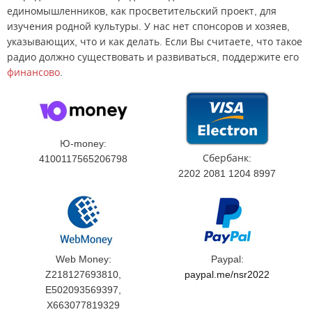
единомышленников, как просветительский проект, для
изучения родной культуры. У нас нет спонсоров и хозяев,
указывающих, что и как делать. Если Вы считаете, что такое
радио должно существовать и развиваться, поддержите его
финансово
.
Ю-money:
Сбербанк:
4100117565206798
2202 2081 1204 8997
Web Money:
Paypal:
Z218127693810,
paypal.me/nsr2022
E502093569397,
X663077819329