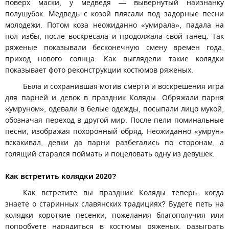
поверх маски, у медведя — вывернутый наизнанку
полушубок. Медведь с козой плясали под задорные песни
молодежи. Потом коза неожиданно «умирала», падала на
пол избы, после воскресала и продолжала свой танец. Так
ряженые показывали бесконечную смену времен года,
приход нового солнца. Как выглядели такие колядки
показывает фото реконструкции костюмов ряженых.
Была и сохранившая мотив смерти и воскрешения игра
для парней и девок в праздник Коляды. Обряжали парня
«умруном», одевали в белые одежды, посыпали лицо мукой,
обозначая переход в другой мир. После пели поминальные
песни, изображая похоронный обряд. Неожиданно «умрун»
вскакивал, девки да парни разбегались по сторонам, а
голящий старался поймать и поцеловать одну из девушек.
Как встретить колядки 2020?
Как встретите вы праздник Коляды теперь, когда
знаете о старинных славянских традициях? Будете петь на
колядки короткие песенки, пожелания благополучия или
попробуете нарядиться в костюмы ряженых, разыграть