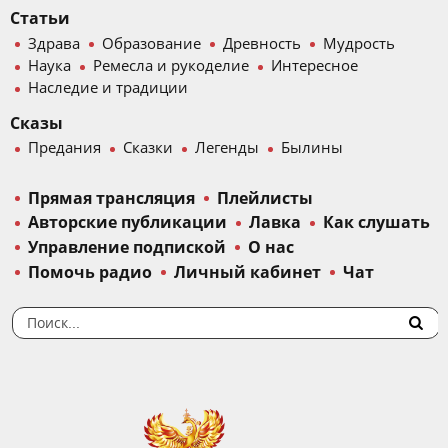
Статьи
Здрава
Образование
Древность
Мудрость
Наука
Ремесла и рукоделие
Интересное
Наследие и традиции
Сказы
Предания
Сказки
Легенды
Былины
Прямая трансляция
Плейлисты
Авторские публикации
Лавка
Как слушать
Управление подпиской
О нас
Помочь радио
Личный кабинет
Чат