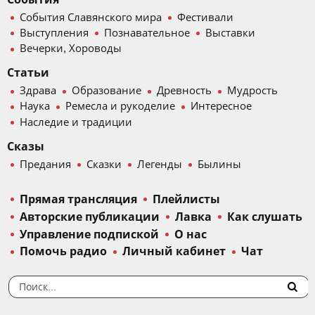
События Славянского мира
Фестивали
Выступления
Познавательное
Выставки
Вечерки, Хороводы
Статьи
Здрава
Образование
Древность
Мудрость
Наука
Ремесла и рукоделие
Интересное
Наследие и традиции
Сказы
Предания
Сказки
Легенды
Былины
Прямая трансляция
Плейлисты
Авторские публикации
Лавка
Как слушать
Управление подпиской
О нас
Помочь радио
Личный кабинет
Чат