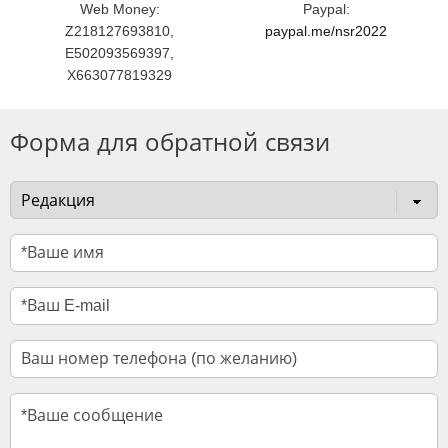
Web Money:
Paypal:
Z218127693810,
paypal.me/nsr2022
E502093569397,
X663077819329
Форма для обратной связи