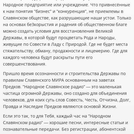
Народное предприятие или учреждение. Что привнесённые
к нам понятия "бизнес" и "конкуренция", не приемлемы в
Славянском обществе, как разрушающие наши устои. Только
на основах беЗкорыстия и радения об общественном благе
можно создать условия для восстановления Великой
Державы, в которой будут процветать Рода и Народы,
живущие по Совести в Ладу с Природой. Где не будет места
стяжательству, обману, продажности и лицемерию. Где для
каждого человека будут раскрыты пути его
совершенствования.
Пришло время осознанности и строительства Державы по
правилам Славянского МИРА основанным на заветах
Предков. "Народное Славянское радио" — это маленькая
частица огромной Державы, оно создано для объединения
человеков, для коих суть слов Совесть, Честь, Отчизна, Долг,
Правда и Наследие Предков являются основой Жизни.
Если это так, то для Тебя, каждый час на "Народном
Славянском радио" — хорошие песни, интересные статьи и
познавательные передачи. Без регистрации, абонентской