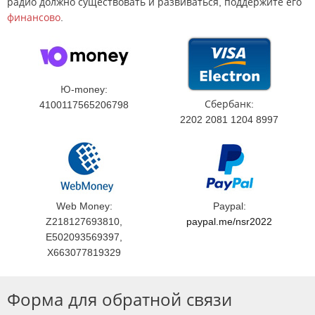
радио должно существовать и развиваться, поддержите его
финансово
.
Ю-money:
Сбербанк:
4100117565206798
2202 2081 1204 8997
Web Money:
Paypal:
Z218127693810,
paypal.me/nsr2022
E502093569397,
X663077819329
Форма для обратной связи