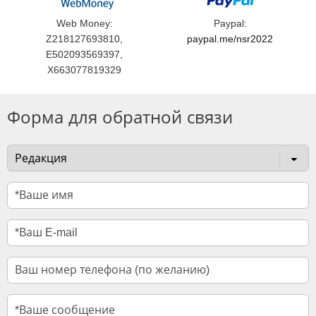
Web Money:
Paypal:
Z218127693810,
paypal.me/nsr2022
E502093569397,
X663077819329
Форма для обратной связи