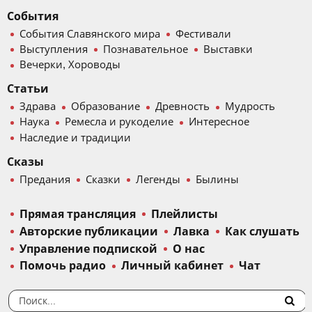
События
События Славянского мира
Фестивали
Выступления
Познавательное
Выставки
Вечерки, Хороводы
Статьи
Здрава
Образование
Древность
Мудрость
Наука
Ремесла и рукоделие
Интересное
Наследие и традиции
Сказы
Предания
Сказки
Легенды
Былины
Прямая трансляция
Плейлисты
Авторские публикации
Лавка
Как слушать
Управление подпиской
О нас
Помочь радио
Личный кабинет
Чат