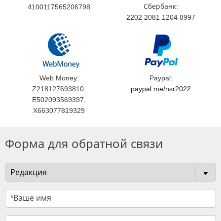
Сбербанк:
4100117565206798
2202 2081 1204 8997
Web Money:
Paypal:
Z218127693810,
paypal.me/nsr2022
E502093569397,
X663077819329
Форма для обратной связи