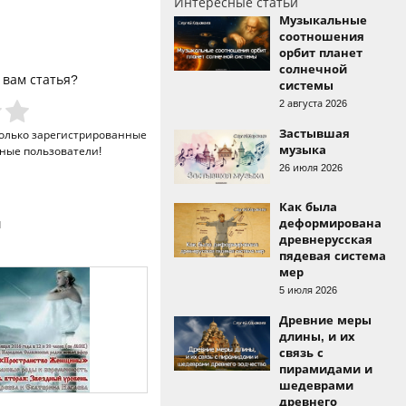
Интересные статьи
Музыкальные
соотношения
орбит планет
солнечной
 вам статья?
системы
2 августа 2026
Застывшая
только
зарегистрированные
музыка
ные пользователи!
26 июля 2026
Как была
деформирована
и
древнерусская
пядевая система
мер
5 июля 2026
Древние меры
длины, и их
связь с
пирамидами и
шедеврами
древнего