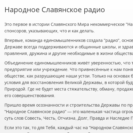
Народное Славянское радио
Это первое в истории Славянского Мира некоммерческое "Нар
спонсоров, указывающих, что и как делать.
Впервые, команда единомышленников создала "радио", осно
Державе всегда поддерживаются и общинные школы, и здра
правления, дружина и другие необходимые в жизни обществ
Объединение единомышленников живёт уверенностью, что т
предприятие или учреждение. Что привнесённые к нам понят
обществе, как разрушающие наши устои. Только на основах 
условия для восстановления Великой Державы, в которой буд
Природой. Где не будет места стяжательству, обману, прода
его совершенствования.
Пришло время осознанности и строительства Державы по пр
"Народное Славянское радио" — это маленькая частица огро
суть слов Совесть, Честь, Отчизна, Долг, Правда и Наследие
Если это так, то для Тебя, каждый час на "Народном Славян