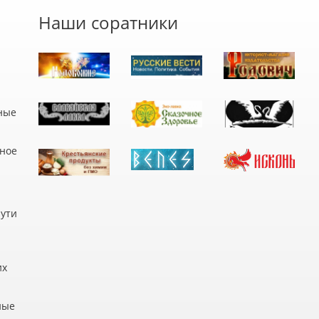
Наши соратники
ные
дное
пути
их
ные