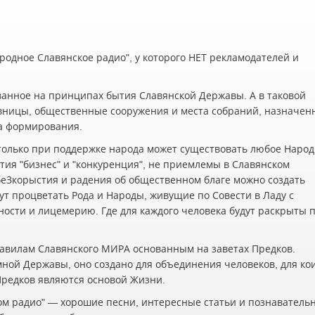
одное Славянское радио", у которого НЕТ рекламодателей и
ванное на принципах бытия Славянской Державы. А в таковой
вницы, общественные сооружения и места собраний, назначен
а формирования.
олько при поддержке народа может существовать любое Наро
ия "бизнес" и "конкуренция", не приемлемы в Славянском
беЗкорыстия и радения об общественном благе можно создать
ут процветать Рода и Народы, живущие по Совести в Ладу с
жности и лицемерию. Где для каждого человека будут раскрыты 
авилам Славянского МИРА основанным на заветах Предков.
мной Державы, оно создано для объединения человеков, для ко
 Предков являются основой Жизни.
ском радио" — хорошие песни, интересные статьи и познаватель