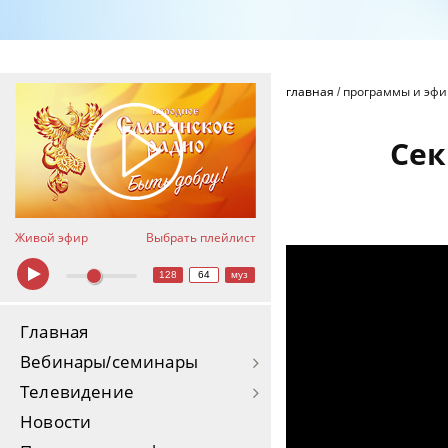
главная
/
программы и эф
Сек
Живой эфир
Выбрать плейлист
128
64
муз
Главная
Вебинары/семинары
Телевидение
Новости