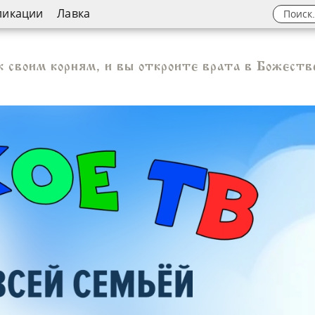
ликации
Лавка
к своим корням, и вы откроите врата в Божест