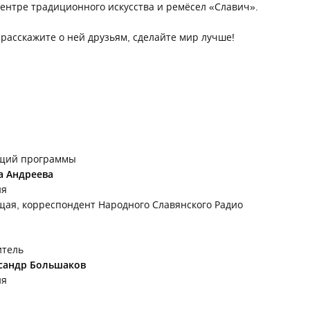
центре традиционного искусства и ремёсел «Славич».
- расскажите о ней друзьям, сделайте мир лучше!
щий программы
а Андреева
ия
щая, корреспондент Народного Славянского Радио
итель
сандр Большаков
ия