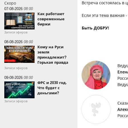
Встреча состоялась в 
Скоро
07-08-2026
08:00
Как работают
Если эта тема важная 
современные
биржи
Быть ДОБРУ!
Записи эфиров
08-08-2026
08:00
Кому на Руси
земля
принадлежит?
Горькая правда
Веду
Записи эфиров
Елен
09-08-2026
08:00
Росс
ФРС и 2030 год.
Веду
Что будет с
деньгами?
Записи эфиров
Сказ
Алек
Росс