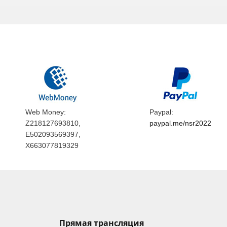
Web Money:
Paypal:
Z218127693810,
paypal.me/nsr2022
E502093569397,
X663077819329
Прямая трансляция