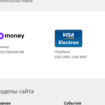
бязательных сборов.
money:
Сбербанк:
0117565206798
2202 2081 1204 8997
азделы сайта
авная
События