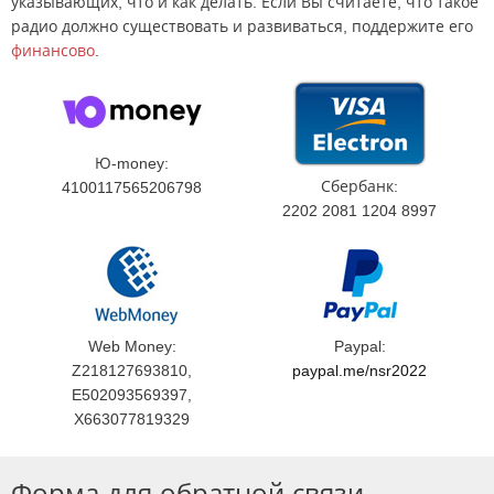
указывающих, что и как делать. Если Вы считаете, что такое
радио должно существовать и развиваться, поддержите его
финансово
.
Ю-money:
Сбербанк:
4100117565206798
2202 2081 1204 8997
Web Money:
Paypal:
Z218127693810,
paypal.me/nsr2022
E502093569397,
X663077819329
Форма для обратной связи