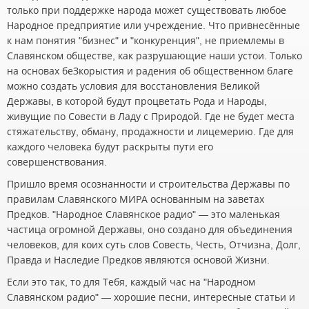
только при поддержке народа может существовать любое
Народное предприятие или учреждение. Что привнесённые
к нам понятия "бизнес" и "конкуренция", не приемлемы в
Славянском обществе, как разрушающие наши устои. Только
на основах беЗкорыстия и радения об общественном благе
можно создать условия для восстановления Великой
Державы, в которой будут процветать Рода и Народы,
живущие по Совести в Ладу с Природой. Где не будет места
стяжательству, обману, продажности и лицемерию. Где для
каждого человека будут раскрыты пути его
совершенствования.
Пришло время осознанности и строительства Державы по
правилам Славянского МИРА основанным на заветах
Предков. "Народное Славянское радио" — это маленькая
частица огромной Державы, оно создано для объединения
человеков, для коих суть слов Совесть, Честь, Отчизна, Долг,
Правда и Наследие Предков являются основой Жизни.
Если это так, то для Тебя, каждый час на "Народном
Славянском радио" — хорошие песни, интересные статьи и