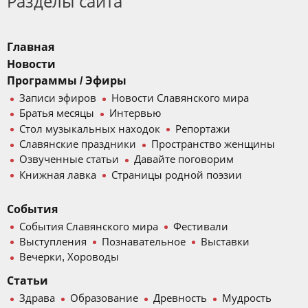
Разделы сайта
Главная
Новости
Программы / Эфиры
Записи эфиров
Новости Славянского мира
Братья месяцы
Интервью
Стол музыкальных находок
Репортажи
Славянские праздники
Пространство женщины
Озвученные статьи
Давайте поговорим
Книжная лавка
Страницы родной поэзии
События
События Славянского мира
Фестивали
Выступления
Познавательное
Выставки
Вечерки, Хороводы
Статьи
Здрава
Образование
Древность
Мудрость