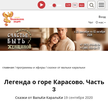
128
64
муз
Вход
Чат
О нас
главная
/
программы и эфиры
/
сказки от вальки каральки
Легенда о горе Карасово. Часть
3
Сказки от ВальКи КаральКи
19 сентября 2020