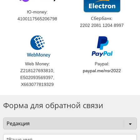
Ю-money:
Сбербанк:
4100117565206798
2202 2081 1204 8997
Web Money:
Paypal:
Z218127693810,
paypal.me/nsr2022
E502093569397,
X663077819329
Форма для обратной связи