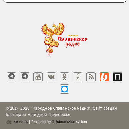
© 2014-2026 "Народное Славянское Радио". Сайт создан
благодаря Народной Поддержке.
|
Protected by
®UnbreakAble
system
baco'2026