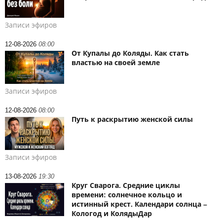
Записи эфиров
12-08-2026
08:00
От Купалы до Коляды. Как стать
властью на своей земле
Записи эфиров
12-08-2026
08:00
Путь к раскрытию женской силы
Записи эфиров
13-08-2026
19:30
Круг Сварога. Средние циклы
времени: солнечное кольцо и
истинный крест. Календари солнца –
Кологод и КолядыДар