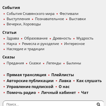
События
События Славянского мира
Фестивали
Выступления
Познавательное
Выставки
Вечерки, Хороводы
Статьи
Здрава
Образование
Древность
Мудрость
Наука
Ремесла и рукоделие
Интересное
Наследие и традиции
Сказы
Предания
Сказки
Легенды
Былины
Прямая трансляция
Плейлисты
Авторские публикации
Лавка
Как слушать
Управление подпиской
О нас
Помочь радио
Личный кабинет
Чат