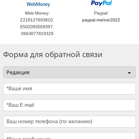
Web Money:
Paypal:
Z218127693810,
paypal.me/nsr2022
E502093569397,
X663077819329
Форма для обратной связи