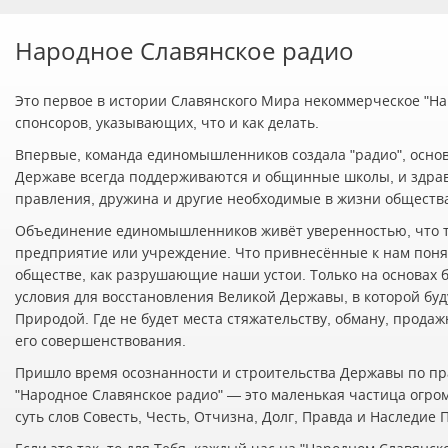
Народное Славянское радио
Это первое в истории Славянского Мира некоммерческое "Нар
спонсоров, указывающих, что и как делать.
Впервые, команда единомышленников создала "радио", осно
Державе всегда поддерживаются и общинные школы, и здра
правления, дружина и другие необходимые в жизни обществ
Объединение единомышленников живёт уверенностью, что т
предприятие или учреждение. Что привнесённые к нам понят
обществе, как разрушающие наши устои. Только на основах 
условия для восстановления Великой Державы, в которой буд
Природой. Где не будет места стяжательству, обману, прода
его совершенствования.
Пришло время осознанности и строительства Державы по пр
"Народное Славянское радио" — это маленькая частица огро
суть слов Совесть, Честь, Отчизна, Долг, Правда и Наследие