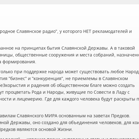
одное Славянское радио", у которого НЕТ рекламодателей и
ванное на принципах бытия Славянской Державы. А в таковой
вницы, общественные сооружения и места собраний, назначен
а формирования.
олько при поддержке народа может существовать любое Наро
ия "бизнес" и "конкуренция", не приемлемы в Славянском
беЗкорыстия и радения об общественном благе можно создать
ут процветать Рода и Народы, живущие по Совести в Ладу с
жности и лицемерию. Где для каждого человека будут раскрыты 
авилам Славянского МИРА основанным на заветах Предков.
мной Державы, оно создано для объединения человеков, для ко
 Предков являются основой Жизни.