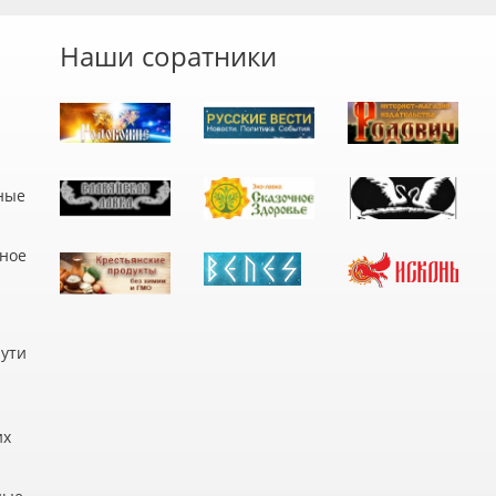
Наши соратники
ные
дное
пути
их