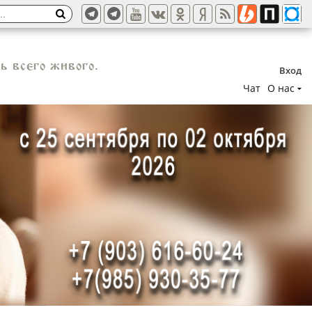
ь всего живого.
Вход
Чат
О нас