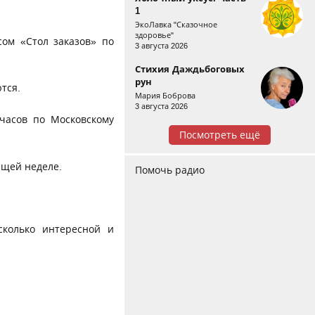
1
ЭкоЛавка "Сказочное
здоровье"
ом «Стол заказов» по
3 августа 2026
Стихия Даждьбоговых
рун
тся.
Мария Боброва
3 августа 2026
часов по Московскому
Посмотреть ещё
ющей неделе.
Помочь радио
сколько интересной и