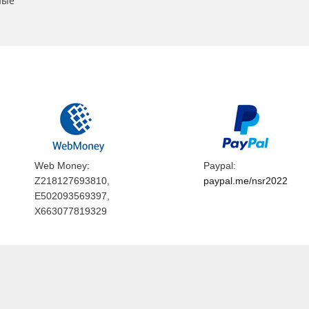
ные
Web Money:
Paypal:
Z218127693810,
paypal.me/nsr2022
E502093569397,
X663077819329