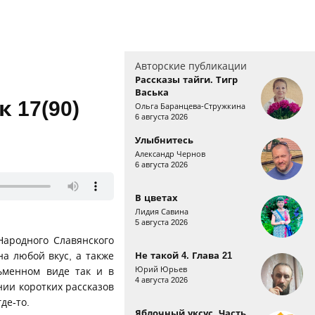
Авторские публикации
Рассказы тайги. Тигр
Васька
 17(90)
Ольга Баранцева-Стружкина
6 августа 2026
Улыбнитесь
Александр Чернов
6 августа 2026
В цветах
Лидия Савина
5 августа 2026
Народного Славянского
а любой вкус, а также
Не такой 4. Глава 21
Юрий Юрьев
ьменном виде так и в
4 августа 2026
ии коротких рассказов
услышанных где-то.
Яблочный уксус. Часть