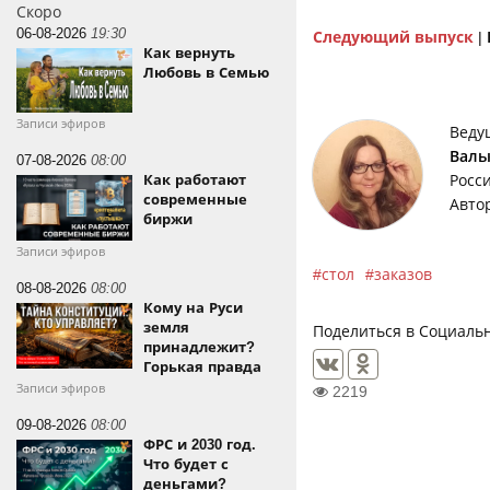
Скоро
06-08-2026
19:30
Следующий выпуск
|
Как вернуть
Любовь в Семью
Записи эфиров
Веду
Валь
07-08-2026
08:00
Росс
Как работают
современные
Авто
биржи
Записи эфиров
стол
заказов
08-08-2026
08:00
Кому на Руси
земля
Поделиться в Социальн
принадлежит?
Горькая правда
Записи эфиров
2219
09-08-2026
08:00
ФРС и 2030 год.
Что будет с
деньгами?