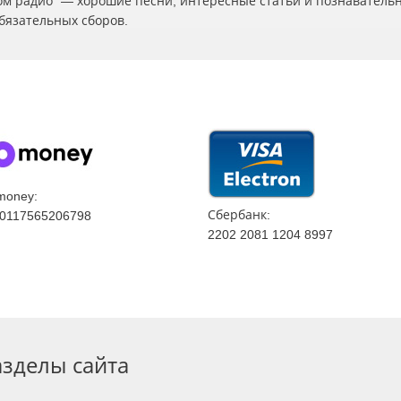
ском радио" — хорошие песни, интересные статьи и познаватель
бязательных сборов.
money:
Сбербанк:
0117565206798
2202 2081 1204 8997
азделы сайта