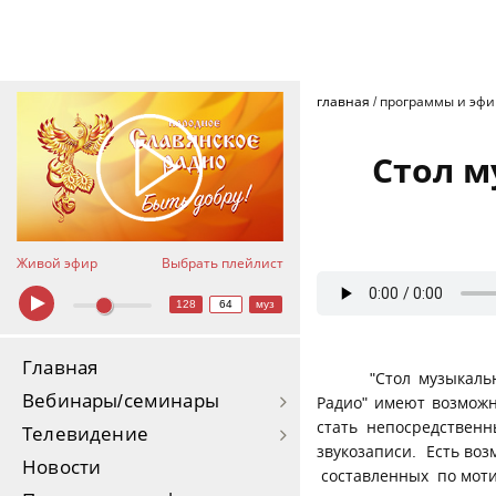
главная
/
программы и эф
Стол м
Живой эфир
Выбрать плейлист
128
64
муз
Главная
"Стол музыкальны
Вебинары/семинары
Радио" имеют возможн
стать непосредствен
Телевидение
звукозаписи. Есть во
Новости
составленных по м