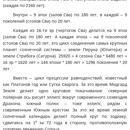
(каждая по 2160 лет).
Внутри – 9 эпох (залов Сва) по 180 лет, в каждой – 9
поколений (столов Сва) по 20 лет.
Каждая из 16-ти эр (чертогов Сва) делится на 9 эпох
(залов Сва) по 180 лет. А каждая эпоха – на 9 поколений
(столов Сва) по 20 лет, это цикл соединения самых крупных
планет солнечной системы – земли Перуна (Юпитера) и
земли Стрибога (Сатурна). 25920 = 4 сезона Сва * 6480 лет =
16 эр * 1620 лет = 144 эпохи * 180 лет = 1296 поколения * 20
лет.
Вместе – цикл прецессии равноденствий, известный
как Платонов год или Сутки Сварога. За это время Мидгард
Земля делает одно круговое покачивание: северная
полярная ось рисует эллипс вокруг современного созвездия
Дракона, южный полюс – тоже эллипс, рядом с
современным Южным крестом. За это же время земной
солнечный календарь делает полный круг по зодиаку,
сдвигаясь на 1⁰ за 72 года в сторону, противоположную
годовому движению Солнца...