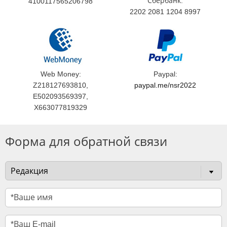
Сбербанк:
4100117565206798
2202 2081 1204 8997
Web Money:
Paypal:
Z218127693810,
paypal.me/nsr2022
E502093569397,
X663077819329
Форма для обратной связи