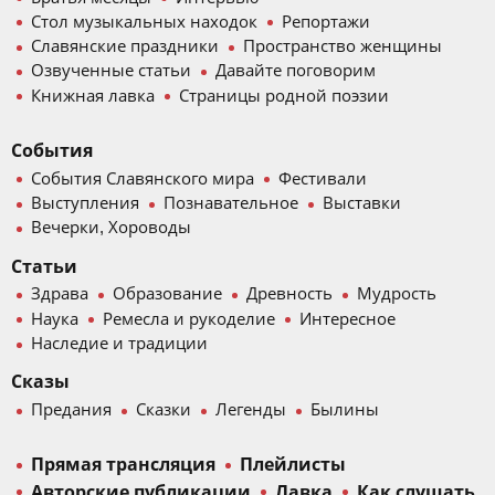
Стол музыкальных находок
Репортажи
Славянские праздники
Пространство женщины
Озвученные статьи
Давайте поговорим
Книжная лавка
Страницы родной поэзии
События
События Славянского мира
Фестивали
Выступления
Познавательное
Выставки
Вечерки, Хороводы
Статьи
Здрава
Образование
Древность
Мудрость
Наука
Ремесла и рукоделие
Интересное
Наследие и традиции
Сказы
Предания
Сказки
Легенды
Былины
Прямая трансляция
Плейлисты
Авторские публикации
Лавка
Как слушать