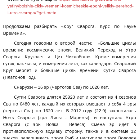
yefiry/bolshie-cikly-vremeni-kosmicheskie-epohi-velikiy-perehod-
i-utro-svaroga/?get-meta
Продолжаем разбирать «Круг Сварога. Курс по Науке
Времени».
Сегодня говорим о второй части: «Большие циклы
времени: космические эпохи. Великий Переход и Утро
Сварога. Круголет и Щит Числобога». Кроме измерения
суток, как часы, и измерения лета, как календарь, Сварожий
Круг меряет и большие циклы времени. Сутки Сварога
(Платонов Год).
Снаружи – 16 эр (чертогов Сва) по 1620 лет.
Сутки Сварога длятся 25920 лет и состоят из 4 сезонов
Сва по 6480 лет, каждый их которых вмещает в себя 4 эры
(чертога Сва) по 1620 лет. В 2012 году (22.9) закончилась
Ночь Сварога (эра Лисы - Марены), и наступило Утро
Сварога (с эры Волка - Велеса). Смена эр идет в
противоположную зодиаку сторону: также и в системе 12
знаков, завершилась эпоха Рыб и наступила эпоха Водолея