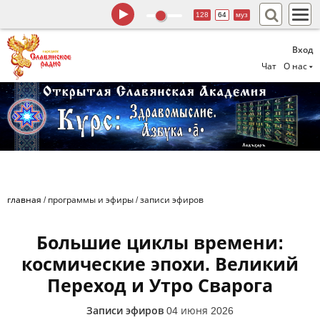
128
64
муз
Вход
Чат
О нас
главная
/
программы и эфиры
/
записи эфиров
Большие циклы времени:
космические эпохи. Великий
Переход и Утро Сварога
Записи эфиров
04 июня 2026