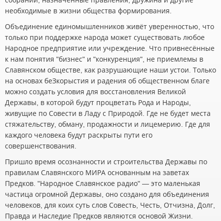
собраний, назначенные правления, дружина и другие
необходимые в жизни общества формирования.
Объединение единомышленников живёт уверенностью, что
только при поддержке народа может существовать любое
Народное предприятие или учреждение. Что привнесённые
к нам понятия "бизнес" и "конкуренция", не приемлемы в
Славянском обществе, как разрушающие наши устои. Только
на основах беЗкорыстия и радения об общественном благе
можно создать условия для восстановления Великой
Державы, в которой будут процветать Рода и Народы,
живущие по Совести в Ладу с Природой. Где не будет места
стяжательству, обману, продажности и лицемерию. Где для
каждого человека будут раскрыты пути его
совершенствования.
Пришло время осознанности и строительства Державы по
правилам Славянского МИРА основанным на заветах
Предков. "Народное Славянское радио" — это маленькая
частица огромной Державы, оно создано для объединения
человеков, для коих суть слов Совесть, Честь, Отчизна, Долг,
Правда и Наследие Предков являются основой Жизни.