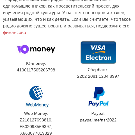
единомышленников, как просветительский проект, для
изучения родной культуры. У нас нет спонсоров и хозяев,
указывающих, что и как делать. Если Вы считаете, что такое
радио должно существовать и развиваться, поддержите его
финансово
.
Ю-money:
Сбербанк:
4100117565206798
2202 2081 1204 8997
Web Money:
Paypal:
Z218127693810,
paypal.me/nsr2022
E502093569397,
X663077819329