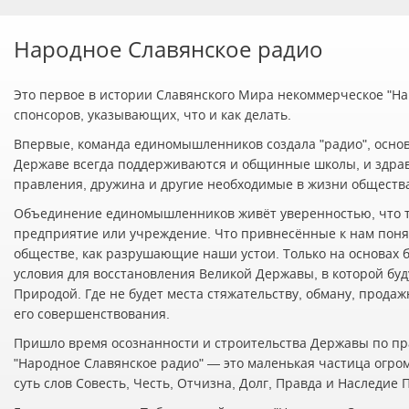
Народное Славянское радио
Это первое в истории Славянского Мира некоммерческое "Нар
спонсоров, указывающих, что и как делать.
Впервые, команда единомышленников создала "радио", осно
Державе всегда поддерживаются и общинные школы, и здра
правления, дружина и другие необходимые в жизни обществ
Объединение единомышленников живёт уверенностью, что т
предприятие или учреждение. Что привнесённые к нам понят
обществе, как разрушающие наши устои. Только на основах 
условия для восстановления Великой Державы, в которой буд
Природой. Где не будет места стяжательству, обману, прода
его совершенствования.
Пришло время осознанности и строительства Державы по пр
"Народное Славянское радио" — это маленькая частица огро
суть слов Совесть, Честь, Отчизна, Долг, Правда и Наследие