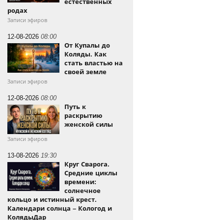
естественных
родах
Записи эфиров
12-08-2026
08:00
От Купалы до
Коляды. Как
стать властью на
своей земле
Записи эфиров
12-08-2026
08:00
Путь к
раскрытию
женской силы
Записи эфиров
13-08-2026
19:30
Круг Сварога.
Средние циклы
времени:
солнечное
кольцо и истинный крест.
Календари солнца – Кологод и
КолядыДар