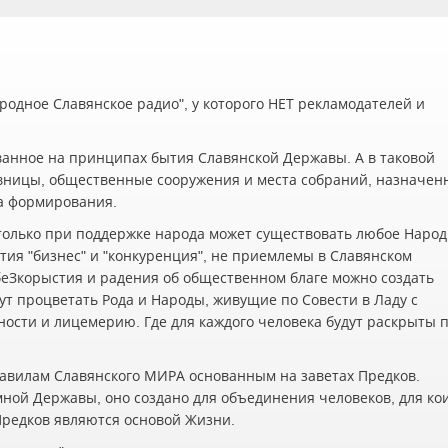
одное Славянское радио", у которого НЕТ рекламодателей и
ванное на принципах бытия Славянской Державы. А в таковой
вницы, общественные сооружения и места собраний, назначен
а формирования.
олько при поддержке народа может существовать любое Наро
ия "бизнес" и "конкуренция", не приемлемы в Славянском
беЗкорыстия и радения об общественном благе можно создать
ут процветать Рода и Народы, живущие по Совести в Ладу с
жности и лицемерию. Где для каждого человека будут раскрыты 
авилам Славянского МИРА основанным на заветах Предков.
мной Державы, оно создано для объединения человеков, для ко
 Предков являются основой Жизни.