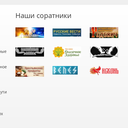
Наши соратники
ные
дное
пути
их