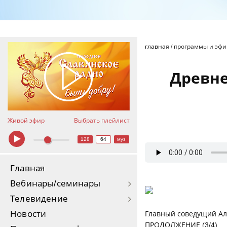
главная
/
программы и эф
Древне
Живой эфир
Выбрать плейлист
128
64
муз
Главная
Вебинары/семинары
Телевидение
Новости
Главный соведущий Ал
ПРОДОЛЖЕНИЕ (3/4)