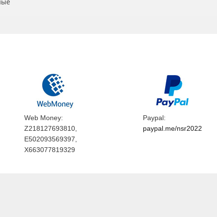
ные
Web Money:
Paypal:
Z218127693810,
paypal.me/nsr2022
E502093569397,
X663077819329