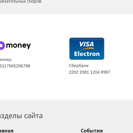
бязательных сборов.
money:
Сбербанк:
0117565206798
2202 2081 1204 8997
азделы сайта
авная
События