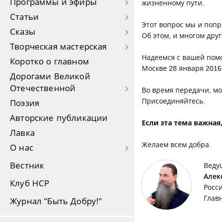
Программы и эфиры
жизненному пути.
Статьи
Этот вопрос мы и попр
Сказы
Об этом, и многом дру
Творческая мастерская
Надеемся с вашей помо
Коротко о главном
Москве 28 января 2016
Дорогами Великой
Отечественной
Во время передачи, мо
Присоединяйтесь.
Поэзия
Авторские публикации
Если эта тема важная
Лавка
Желаем всем добра.
О нас
Вестник
Веду
Алек
Клуб НСР
Росс
Глав
Журнал "Быть Добру!"