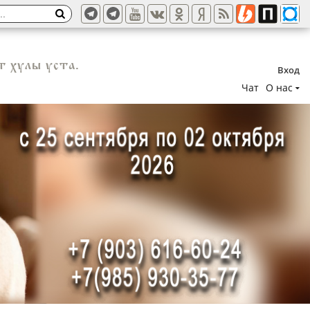
т хулы уста.
Вход
Чат
О нас