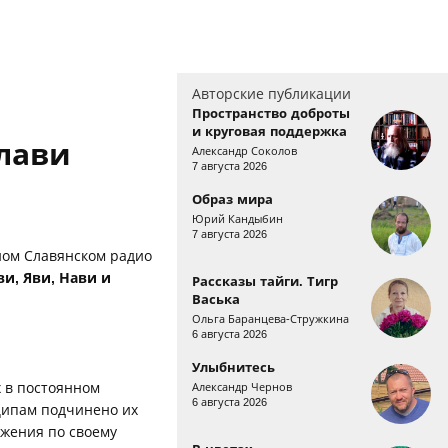
Авторские публикации
Пространство доброты
и круговая поддержка
Слави
Александр Соколов
7 августа 2026
Образ мира
Юрий Кандыбин
7 августа 2026
дном Славянском радио
и, Яви, Нави и
Рассказы тайги. Тигр
Васька
Ольга Баранцева-Стружкина
6 августа 2026
Улыбнитесь
 в постоянном
Александр Чернов
6 августа 2026
ципам подчинено их
ижения по своему