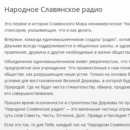
Народное Славянское радио
Это первое в истории Славянского Мира некоммерческое "Нар
спонсоров, указывающих, что и как делать.
Впервые, команда единомышленников создала "радио", осно
Державе всегда поддерживаются и общинные школы, и здра
правления, дружина и другие необходимые в жизни обществ
Объединение единомышленников живёт уверенностью, что т
предприятие или учреждение. Что привнесённые к нам понят
обществе, как разрушающие наши устои. Только на основах 
условия для восстановления Великой Державы, в которой буд
Природой. Где не будет места стяжательству, обману, прода
его совершенствования.
Пришло время осознанности и строительства Державы по пр
"Народное Славянское радио" — это маленькая частица огро
суть слов Совесть, Честь, Отчизна, Долг, Правда и Наследие
Если это так, то для Тебя, каждый час на "Народном Славян