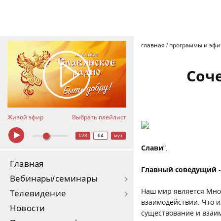
главная
/
программы и эф
Соче
Живой эфир
Выбрать плейлист
128
64
муз
Слави
".
Главная
Главный соведущий -
Вебинары/семинары
Наш мир является Мно
Телевидение
взаимодействии. Что и
Новости
существование и взаи