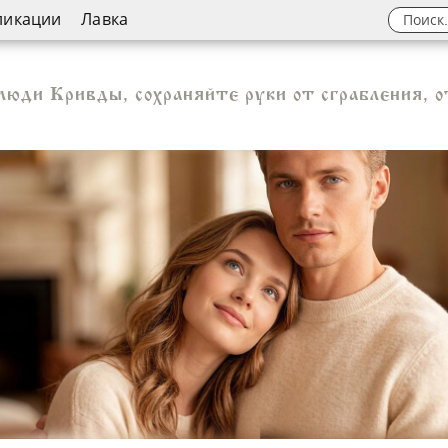
ликации
Лавка
люди Кривды, сохраняйте руки от сграбления, о