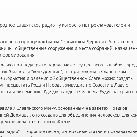
одное Славянское радио", у которого НЕТ рекламодателей и
ванное на принципах бытия Славянской Державы. А в таковой
вницы, общественные сооружения и места собраний, назначен
а формирования.
олько при поддержке народа может существовать любое Наро
ия "бизнес" и "конкуренция", не приемлемы в Славянском
беЗкорыстия и радения об общественном благе можно создать
ут процветать Рода и Народы, живущие по Совести в Ладу с
жности и лицемерию. Где для каждого человека будут раскрыты 
авилам Славянского МИРА основанным на заветах Предков.
мной Державы, оно создано для объединения человеков, для ко
 Предков являются основой Жизни.
ском радио" — хорошие песни, интересные статьи и познаватель