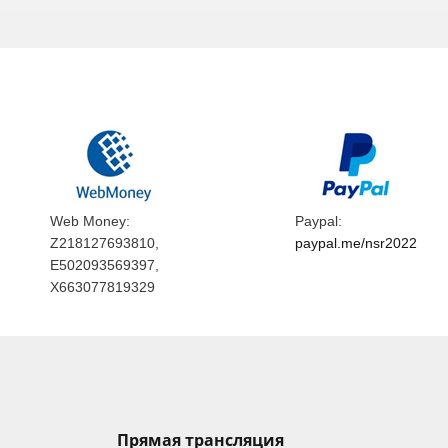
Web Money:
Paypal:
Z218127693810,
paypal.me/nsr2022
E502093569397,
X663077819329
Прямая трансляция