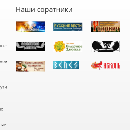
Наши соратники
ные
дное
пути
их
ные